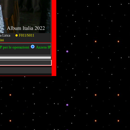
ella Lirica
F011/S011
ini
 per le operazioni
Azzera IP