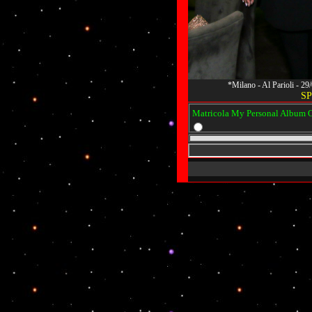
*Milano - Al Parioli - 2
SP
Matricola My Personal Album Os