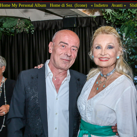
Home My Personal Album
Home di Sez. (Icone)
« Indietro
Avanti »
Sli