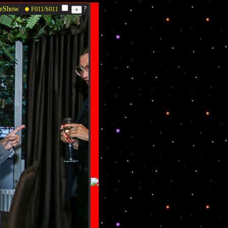
deShow
?
F011/S011