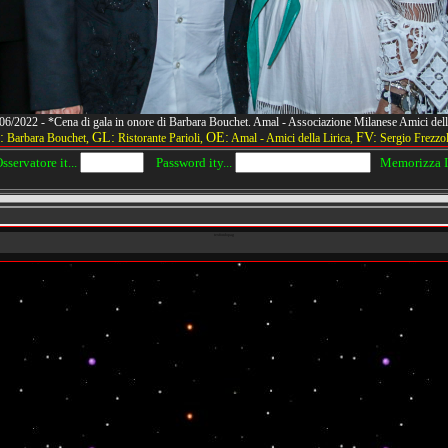
9/06/2022 - *Cena di gala in onore di Barbara Bouchet. Amal - Associazione Milanese Amici d
:
GL:
OE:
FV:
Barbara Bouchet,
Ristorante Parioli,
Amal - Amici della Lirica,
Sergio Frezzol
servatore it...
Password ity...
Memorizza IP
texfondopag