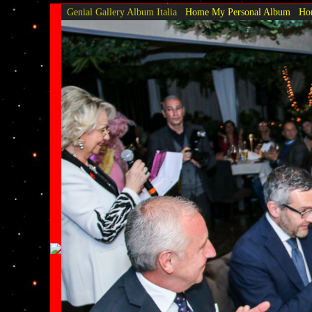
Genial Gallery
Album Italia
Home My Personal Album
Hom