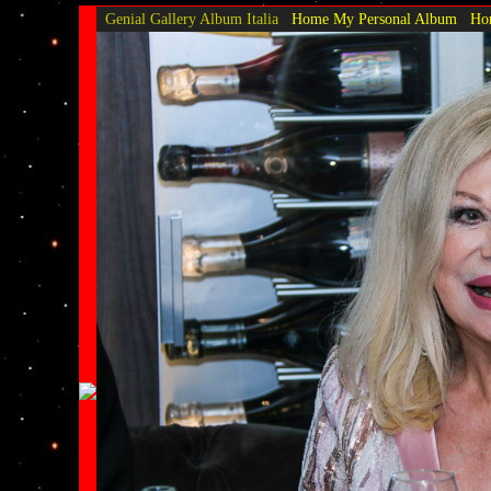
Genial Gallery
Album Italia
Home My Personal Album
Hom