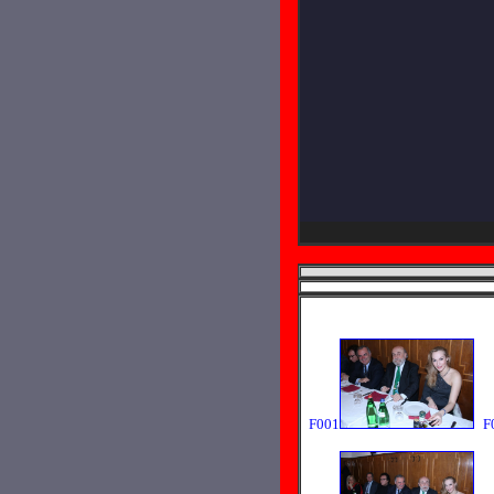
F001
F