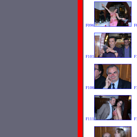
F096
F
F101
F
F106
F
F111
F