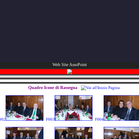
Web Site AssoPoint
Quadro Icone di Rassegna
002
F003
F004