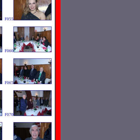
F055
F060
F065
F070