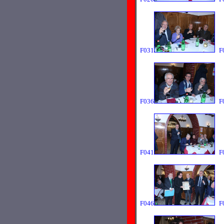
F031
F
F036
F
F041
F
F046
F