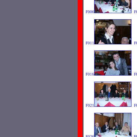
F006
F
F011
F
F016
F
F021
F
F026
F