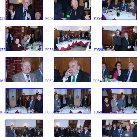
052
F053
F054
057
F058
F059
062
F063
F064
067
F068
F069