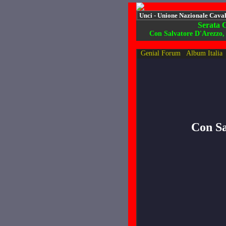
Unci - Unione Nazionale Cavali
Serata C
Con Salvatore D'Arezzo, 
Genial Forum
Album Italia
Con Sa