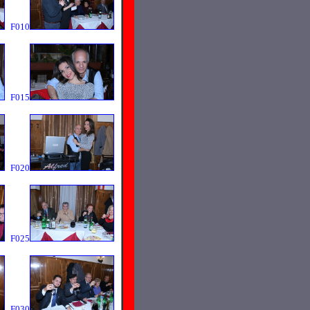
F010
F015
F020
F025
F030