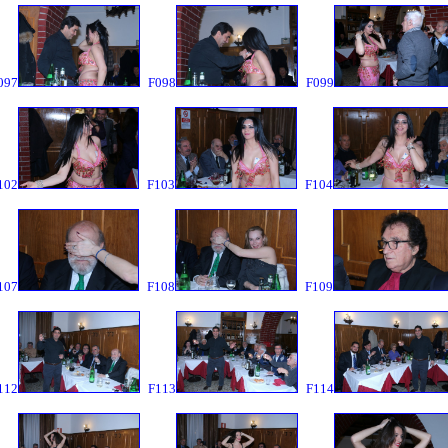
097
F098
F099
102
F103
F104
107
F108
F109
112
F113
F114