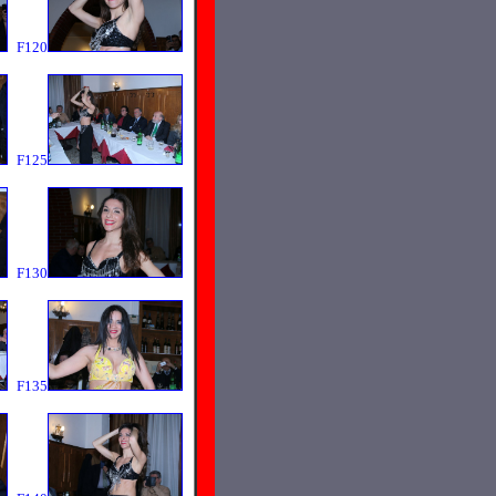
F120
F125
F130
F135