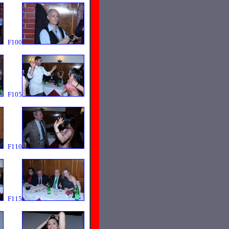
F100
F105
F110
F115