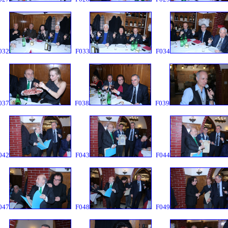
032
F033
F034
037
F038
F039
042
F043
F044
047
F048
F049