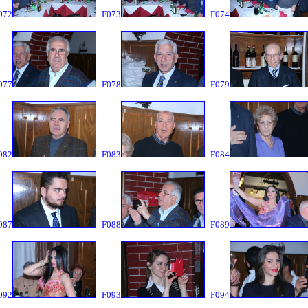
072
F073
F074
077
F078
F079
082
F083
F084
087
F088
F089
092
F093
F094