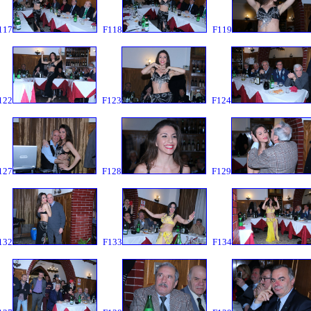
117
F118
F119
122
F123
F124
127
F128
F129
132
F133
F134