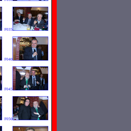
F035
F040
F045
F050