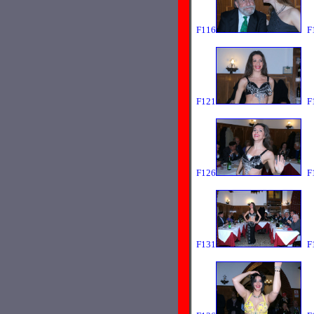
F116
F
F121
F
F126
F
F131
F