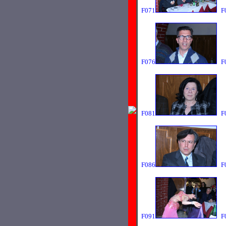
F071
F
F076
F
F081
F
F086
F
F091
F