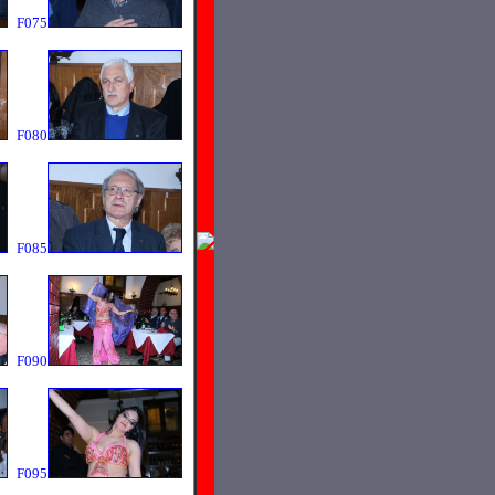
F075
F080
F085
F090
F095