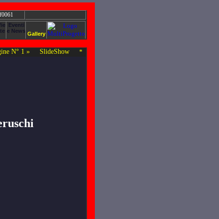
 f0061
ine N° 1 »
SlideShow
*
eruschi