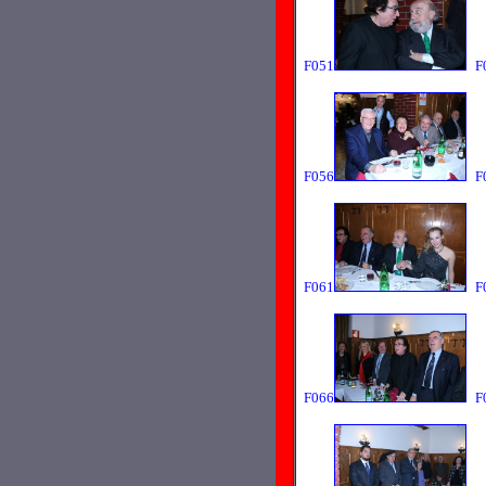
F051
F
F056
F
F061
F
F066
F