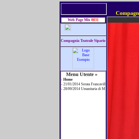
Compagnia
Web Page Mix
0031