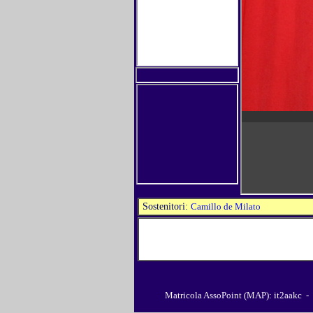
Sostenitori:
Camillo de Milato
Matricola AssoPoint (MAP): it2aakc -