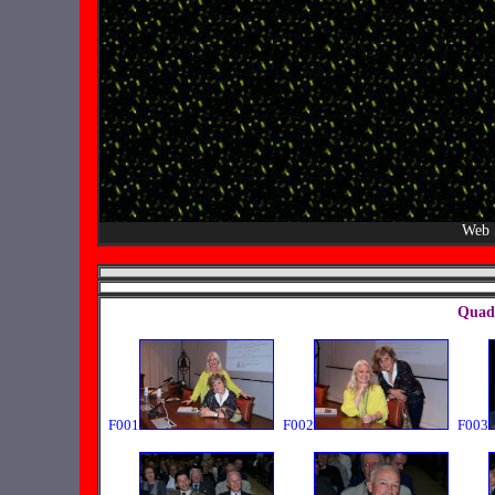
Web 
Quadr
F001
F002
F003