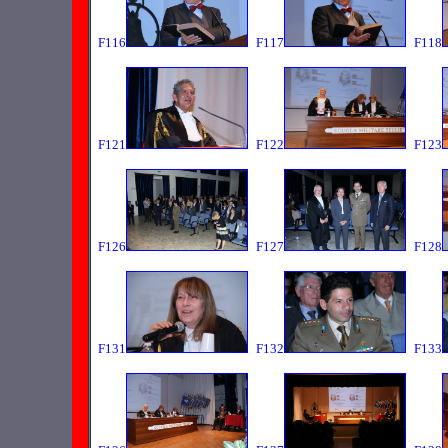
F116
F117
F118
F121
F122
F123
F126
F127
F128
F131
F132
F133