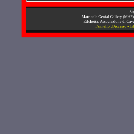
Sig
Matricola Genial Gallery (MAP)
Etichetta: Associazione di Cavali
Pannello d'Accesso
-
In