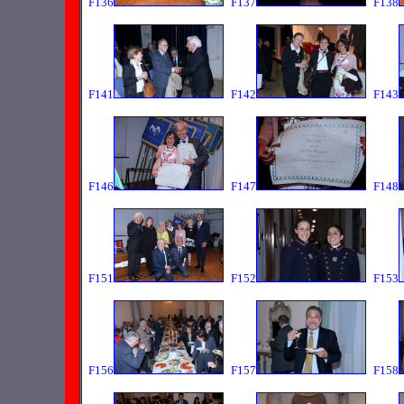
F136
F137
F138
F141
F142
F143
F146
F147
F148
F151
F152
F153
F156
F157
F158