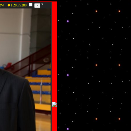
how
?
F288/S288