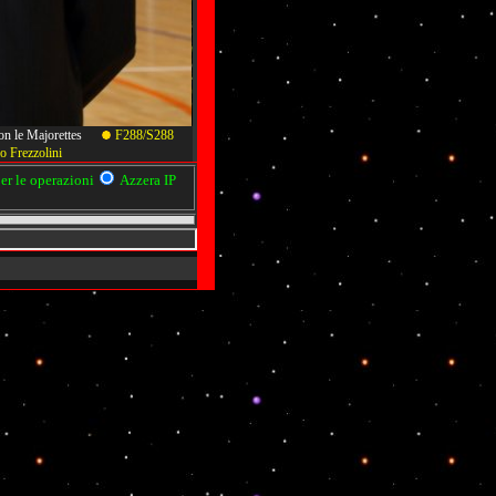
o con le Majorettes
F288/S288
o Frezzolini
r le operazioni
Azzera IP