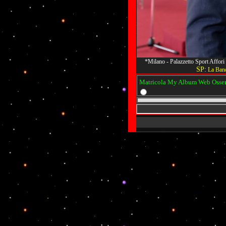
*Milano - Palazzetto Sport Affor
SP:
La Band
Matricola My Album Web Osserva