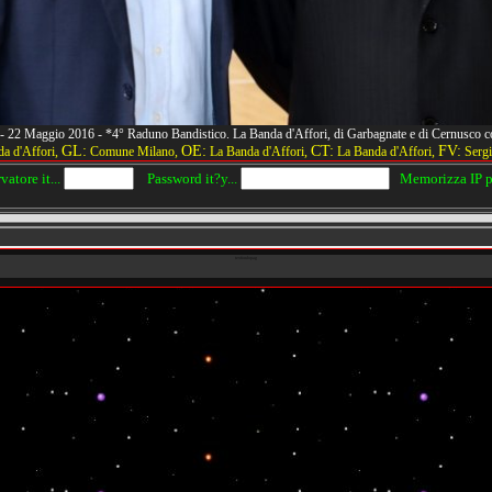
i - 22 Maggio 2016 - *4° Raduno Bandistico. La Banda d'Affori, di Garbagnate e di Cernusc
GL:
OE:
CT:
FV:
a d'Affori,
Comune Milano,
La Banda d'Affori,
La Banda d'Affori,
Sergi
tore it...
Password it?y...
Memorizza IP pe
texfondopag