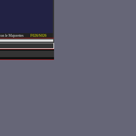
co con le Majorettes
F026/S026