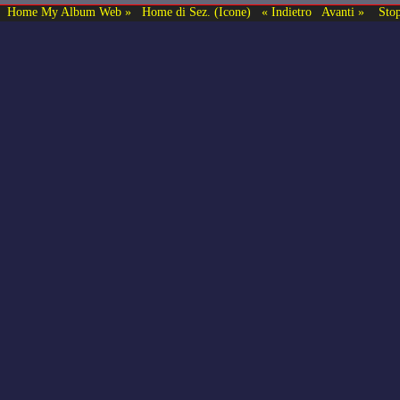
Home My Album Web »
Home di Sez. (Icone)
« Indietro
Avanti »
Sto