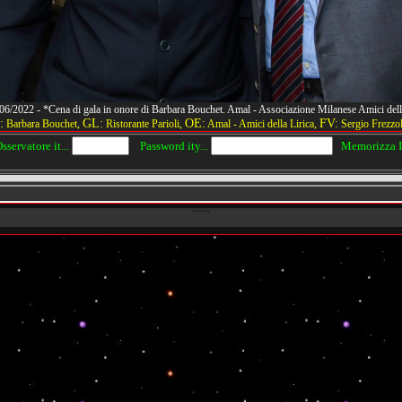
9/06/2022 - *Cena di gala in onore di Barbara Bouchet. Amal - Associazione Milanese Amici d
:
GL:
OE:
FV:
Barbara Bouchet,
Ristorante Parioli,
Amal - Amici della Lirica,
Sergio Frezzol
servatore it...
Password ity...
Memorizza IP
texfondopag