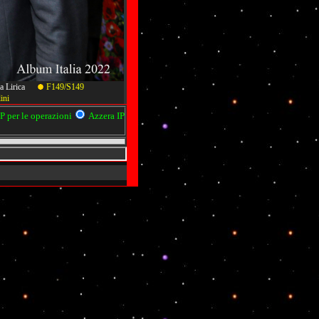
ella Lirica
F149/S149
ini
 per le operazioni
Azzera IP