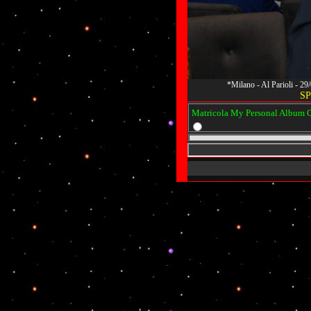
*Milano - Al Parioli - 2
SP
Matricola My Personal Album Os