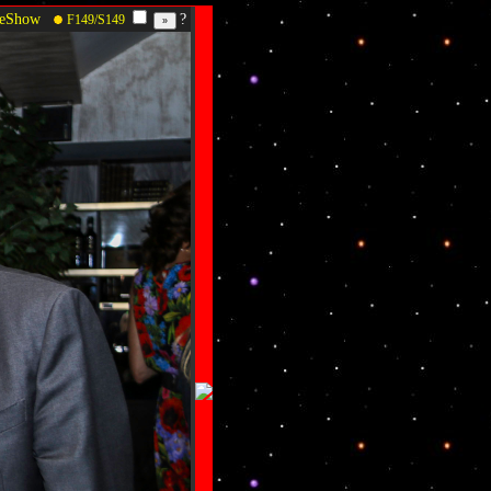
deShow
?
F149/S149