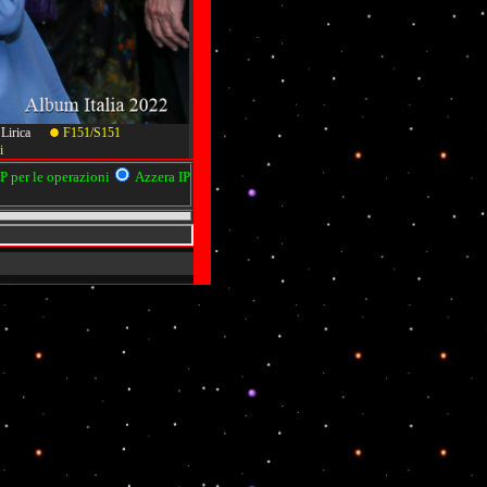
lla Lirica
F151/S151
i
 per le operazioni
Azzera IP