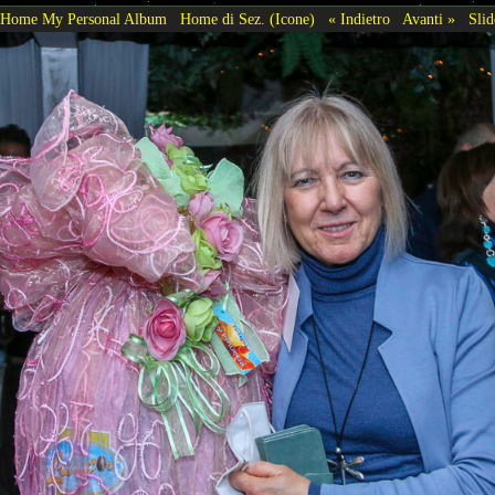
Home My Personal Album
Home di Sez. (Icone)
« Indietro
Avanti »
Sli