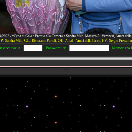
04/2022 - *Cena di Gala e Premio alla Carriera a Sandra Milo. Maestro A. Veronesi, Amici de
SP:
GL:
OE:
FV:
Sandra Milo,
Ristorante Parioli,
Amal - Amici della Lirica,
Sergio Frezzolin
servatore it...
Password ity...
Memorizza IP
texfondopag