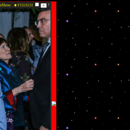
deShow
?
F151/S151