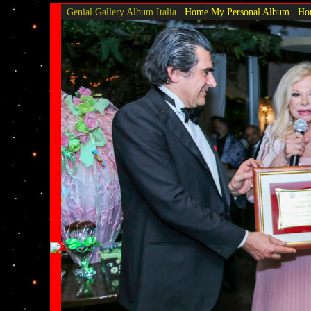
Genial Gallery
Album Italia
Home My Personal Album
Hom