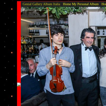
Genial Gallery
Album Italia
Home My Personal Album
Hom