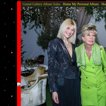
Genial Gallery
Album Italia
Home My Personal Album
Hom