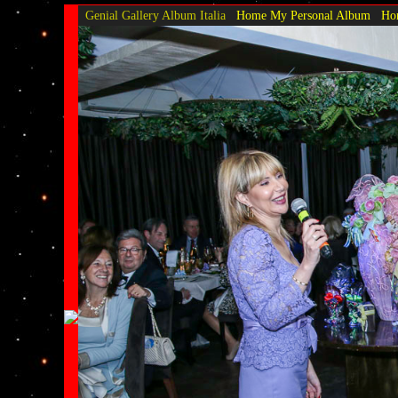
Genial Gallery
Album Italia
Home My Personal Album
Hom