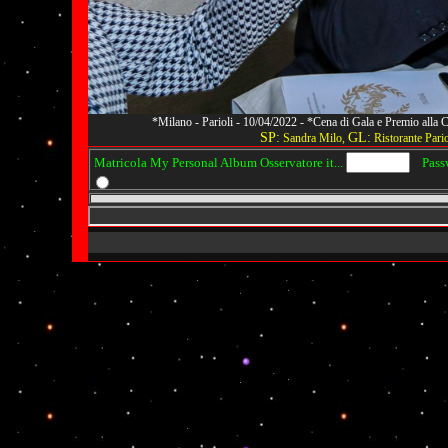
*Milano - Parioli - 10/04/2022 - *Cena di Gala e Premio alla
SP:
GL:
Sandra Milo,
Ristorante Pario
Matricola My Personal Album Osservatore it...
Passwo