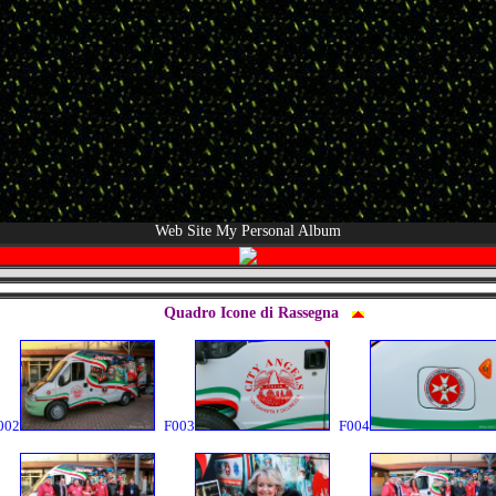
Web Site My Personal Album
Quadro Icone di Rassegna
002
F003
F004