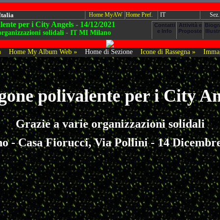
Italia
Home MyAW
Home Pref.
IT
Sez.
ente per i City Angels - 14/12/2021
organizzazioni solidali - IT MI Milano
a
Home My Album Web »
Home di Sezione
Icone di Rassegna »
Immag
one polivalente per i City A
Grazie a varie organizzazioni solidali
o - Casa Fiorucci, Via Pollini - 14 Dicembr