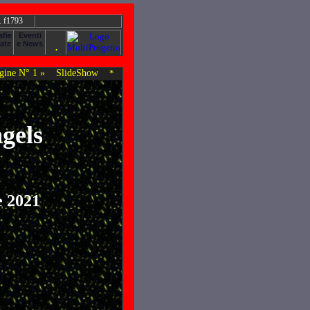
. f1793
ine N° 1 »
SlideShow
*
ngels
e 2021