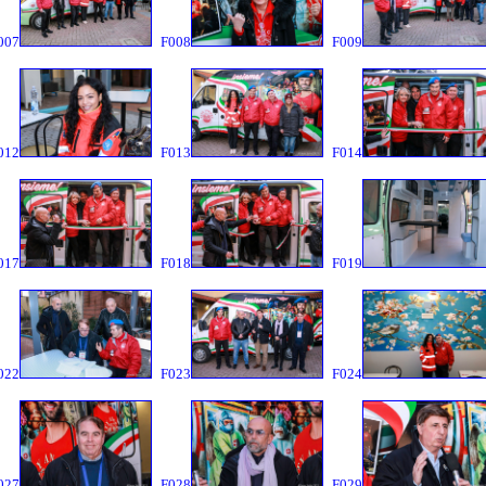
007
F008
F009
012
F013
F014
017
F018
F019
022
F023
F024
027
F028
F029