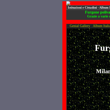
Istituzioni e Cittadini - Album 
Furgone polival
Grazie a varie 
Genial Gallery
Album Itali
Furg
Milan