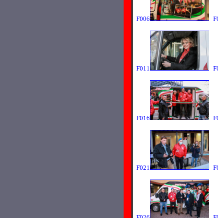
F006
F
F011
F
F016
F
F021
F
F026
F