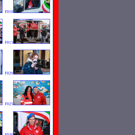
F010
F015
F020
F025
F030