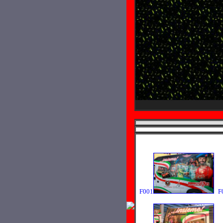
F001
F