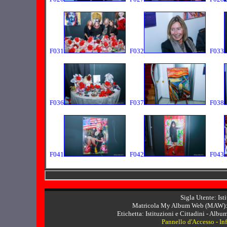
F031
F032
F033
F036
F037
F038
F041
F042
F043
Sigla Utente: Ist
Matricola My Album Web (MAW): 
Etichetta: Istituzioni e Cittadini - Album 
Pannello d'Accesso
-
In