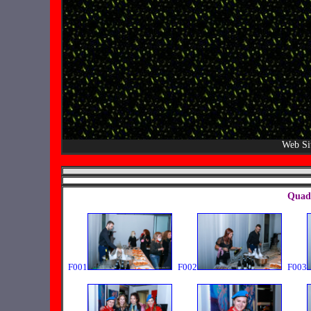
Web Si
Quadr
F001
F002
F003