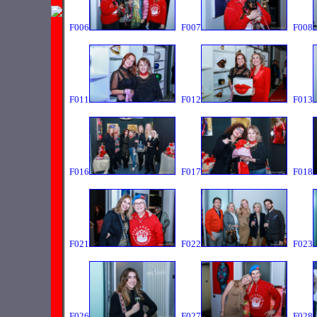
F006
F007
F008
F011
F012
F013
F016
F017
F018
F021
F022
F023
F026
F027
F028