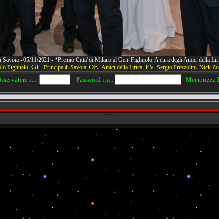
i Savoia - 05/11/2021 - *Premio Citta' di Milano al Gen. Figliuolo. A cura degli Amici della
GL:
OE:
FV:
lo Figliuolo,
Principe di Savoia,
Amici della Lirica,
Sergio Frezzolini, Nick Z
servatore it...
Password ity...
Memorizza IP
texfondopag