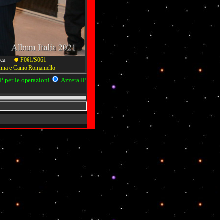
 Lirica
F061/S061
onna e Canio Romaniello
 per le operazioni
Azzera IP