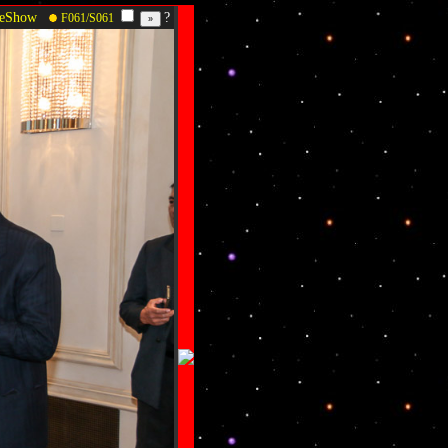
deShow
?
F061/S061