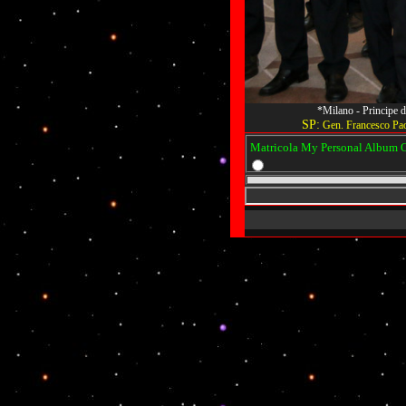
*Milano - Principe d
SP:
Gen. Francesco Pao
Matricola My Personal Album Os