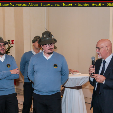
Home My Personal Album
Home di Sez. (Icone)
« Indietro
Avanti »
Sli