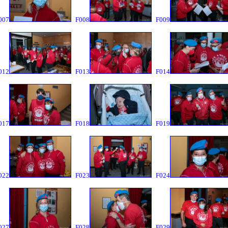
007
F008
F009
012
F013
F014
017
F018
F019
022
F023
F024
027
F028
F029