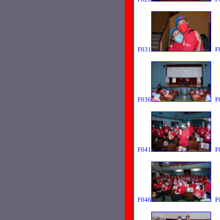
F031
F
F036
F
F041
F
F046
F