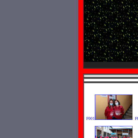
F001
F