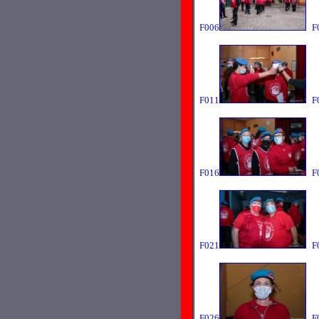
F006
F
F011
F
F016
F
F021
F
F026
F