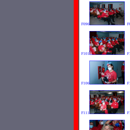
F096
F
F101
F
F106
F
F111
F