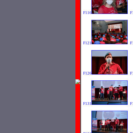
F116
F
F121
F
F126
F
F131
F