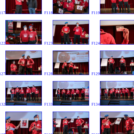
117
F118
F119
122
F123
F124
127
F128
F129
132
F133
F134