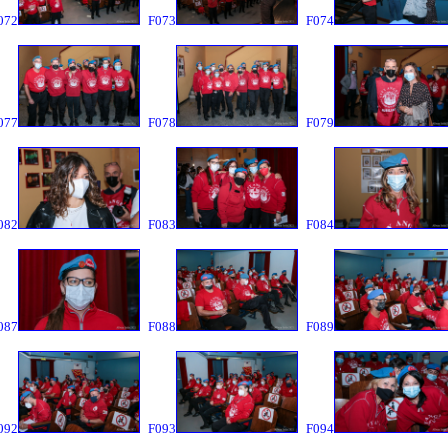
072
F073
F074
077
F078
F079
082
F083
F084
087
F088
F089
092
F093
F094