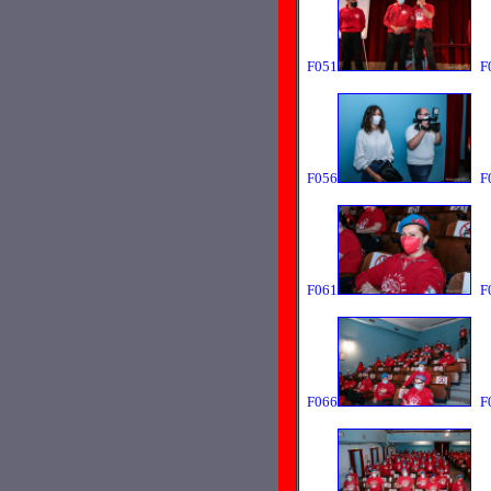
F051
F
F056
F
F061
F
F066
F