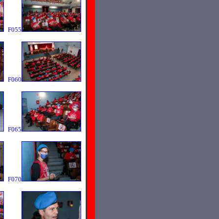
F055
F060
F065
F070