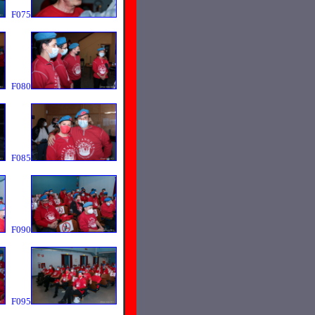
F075
F080
F085
F090
F095