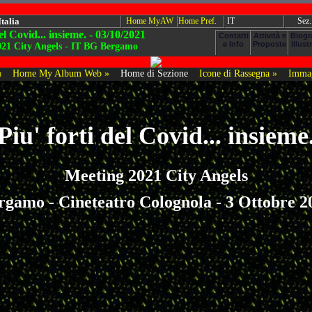
Italia
Home MyAW
Home Pref.
IT
Sez.
del Covid... insieme. - 03/10/2021
021 City Angels - IT BG Bergamo
a
Home My Album Web »
Home di Sezione
Icone di Rassegna »
Immag
Piu' forti del Covid... insieme
Meeting 2021 City Angels
rgamo - Cineteatro Colognola - 3 Ottobre 2