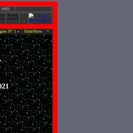
. f1621
ine N° 1 »
SlideShow
*
.
021