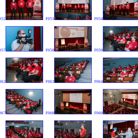
052
F053
F054
057
F058
F059
062
F063
F064
067
F068
F069