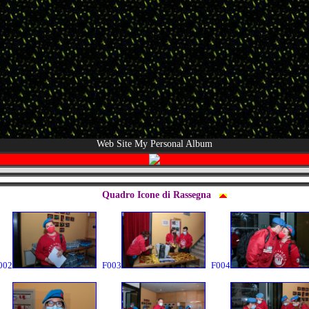
Web Site My Personal Album
Quadro Icone di Rassegna
002
F003
F004