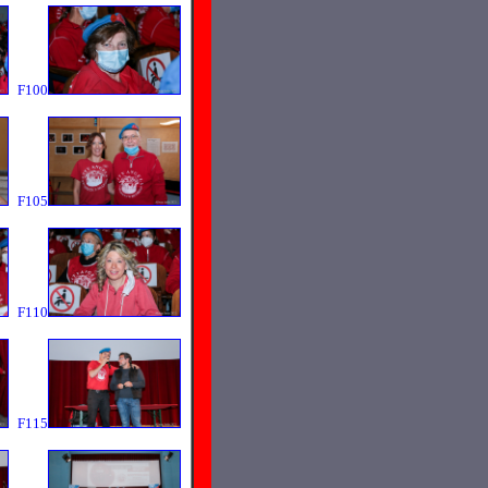
F100
F105
F110
F115