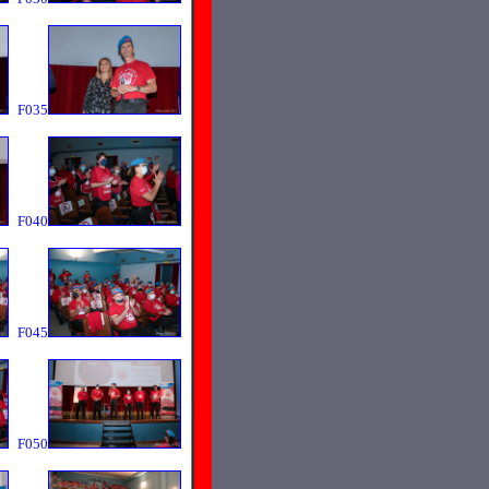
F035
F040
F045
F050