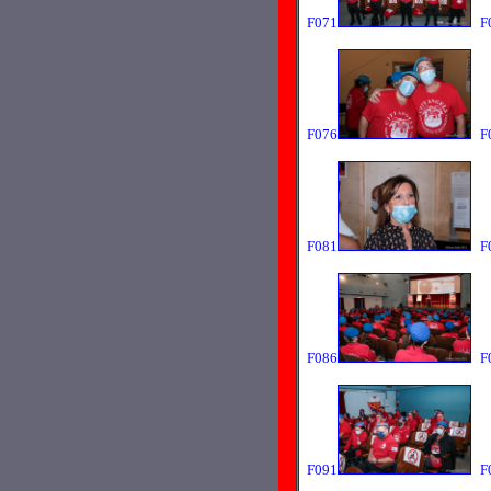
F071
F
F076
F
F081
F
F086
F
F091
F