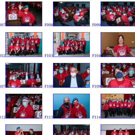
097
F098
F099
102
F103
F104
107
F108
F109
112
F113
F114