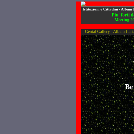
Istituzioni e Cittadini - Album 
Piu' forti 
Meeting 2
Genial Gallery
Album Itali
Be