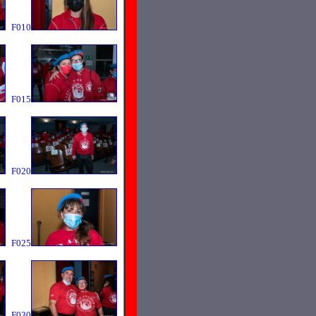
F010
F015
F020
F025
F030