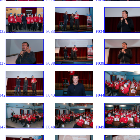
032
F033
F034
037
F038
F039
042
F043
F044
047
F048
F049