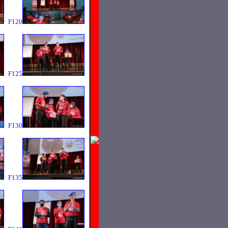
F120
F125
F130
F135