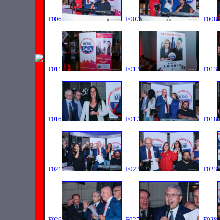
F006
F007
F008
F011
F012
F013
F016
F017
F018
F021
F022
F023
F026
F027
F028