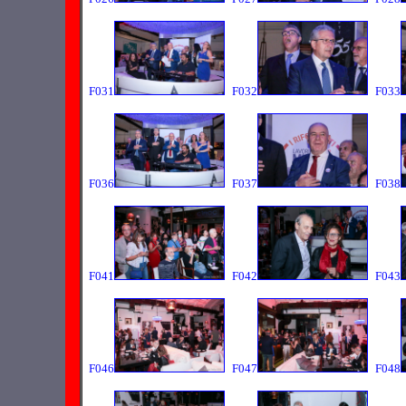
F031
F032
F033
F036
F037
F038
F041
F042
F043
F046
F047
F048