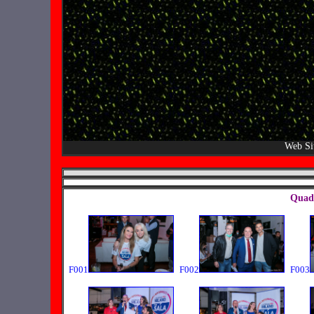
Web Si
Quadr
F001
F002
F003