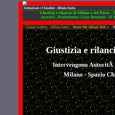
Istituzioni e Cittadini - Album Italia
Giustizia e rilancio di Milano e del Paese - 
AutoritÃ , Professionisti e Luca Bernardo - IT
Genial Gallery
Album Italia
Home My Album Web »
H
Giustizia e rilanc
Intervengono AutoritÃ ,
Milano - Spazio Chi