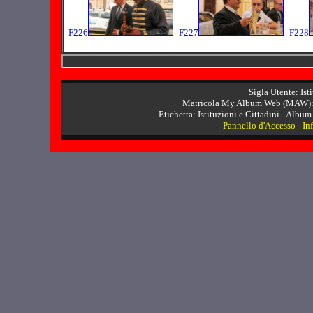
F226
F227
F228
Sigla Utente: Ist
Matricola My Album Web (MAW): 
Etichetta: Istituzioni e Cittadini - Album I
Pannello d'Accesso
-
In