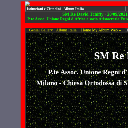
Istituzioni e Cittadini - Album Italia
SM Re David Tchiffy - 20/09/2021
P.te Assoc. Unione Regni d'Africa e socio Aristocrazia Eu
Genial Gallery
Album Italia
Home My Album Web »
H
SM Re D
P.te Assoc. Unione Regni d
Milano - Chiesa Ortodossa di 