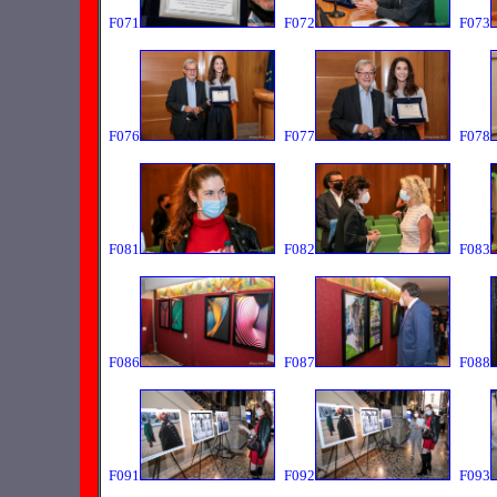
F071
F072
F073
F076
F077
F078
F081
F082
F083
F086
F087
F088
F091
F092
F093