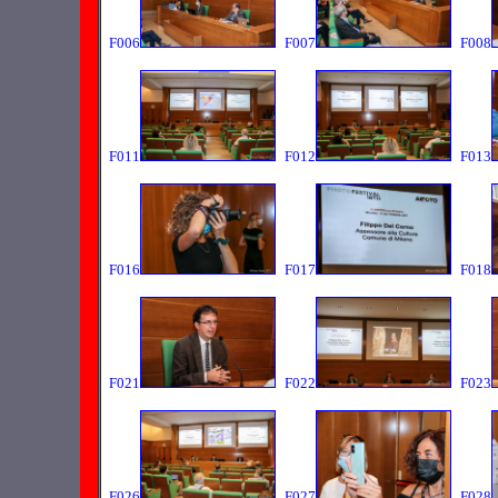
F006
F007
F008
F011
F012
F013
F016
F017
F018
F021
F022
F023
F026
F027
F028