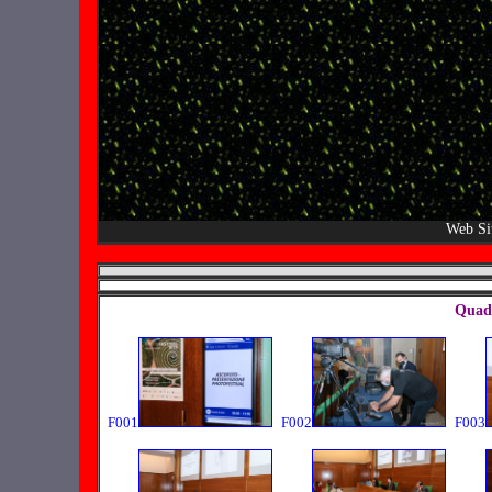
Web Si
Quadr
F001
F002
F003