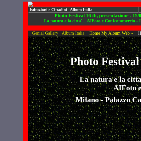
Istituzioni e Cittadini - Album Italia
Photo Festival 16 th, presentazione - 15/
La natura e la citta'... AIFoto e Confcommercio -
Genial Gallery
Album Italia
Home My Album Web »
H
Photo Festival
La natura e la citt
AIFoto 
Milano - Palazzo Ca