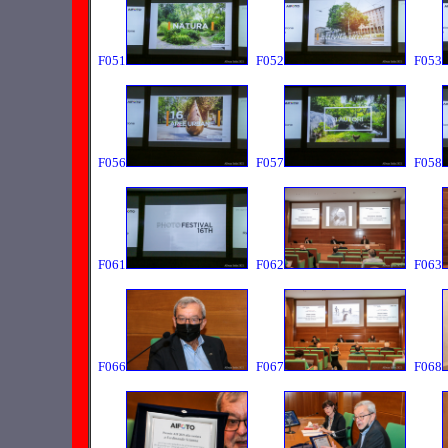
F051
F052
F053
F056
F057
F058
F061
F062
F063
F066
F067
F068