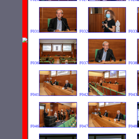
F031
F032
F033
F036
F037
F038
F041
F042
F043
F046
F047
F048