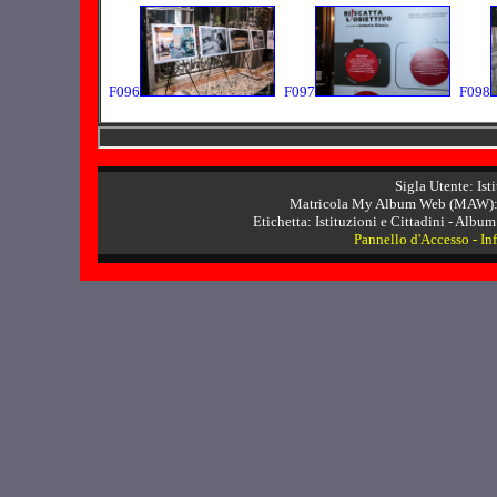
F096
F097
F098
Sigla Utente: Ist
Matricola My Album Web (MAW): 
Etichetta: Istituzioni e Cittadini - Album 
Pannello d'Accesso
-
In