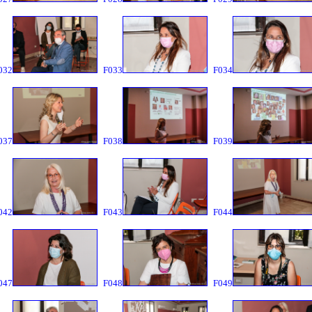
032
F033
F034
037
F038
F039
042
F043
F044
047
F048
F049