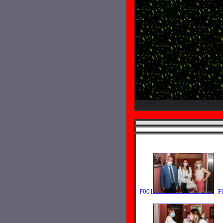
F001
F