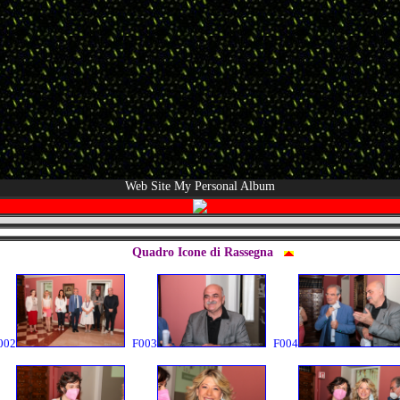
Web Site My Personal Album
Quadro Icone di Rassegna
002
F003
F004