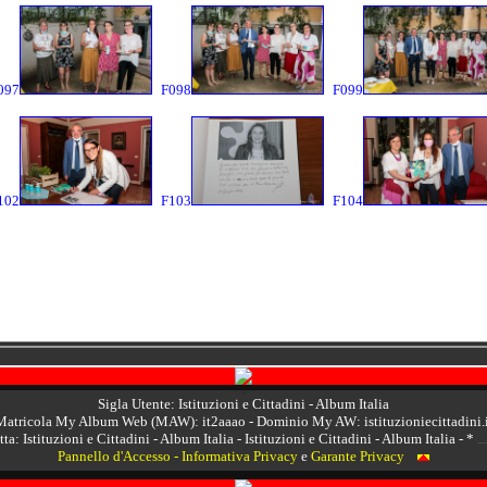
097
F098
F099
102
F103
F104
<
Sigla Utente: Istituzioni e Cittadini - Album Italia
Matricola My Album Web (MAW): it2aaao
- Dominio My AW:
istituzioniecittadini.
ta: Istituzioni e Cittadini - Album Italia - Istituzioni e Cittadini - Album Italia -
*
- 24/06/2021 IT MI Milano Asi
Pannello d'Accesso
-
Informativa Privacy
e
Garante Privacy