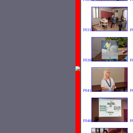
F031
F
F036
F
F041
F
F046
F