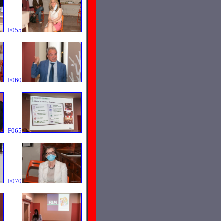
F055
F060
F065
F070