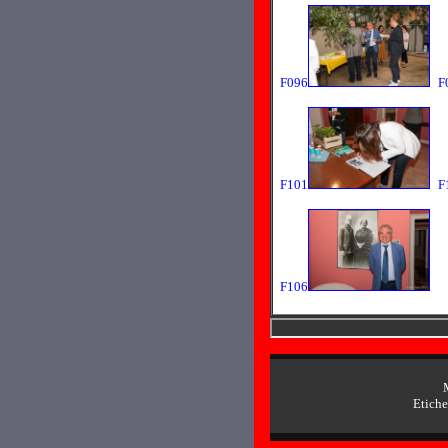
F096
F
F101
F
F106
Etichet