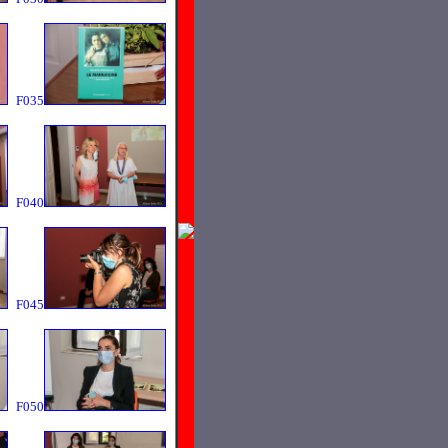
F035
F040
F045
F050