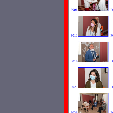
F006
F
F011
F
F016
F
F021
F
F026
F