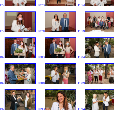
072
F073
F074
077
F078
F079
082
F083
F084
087
F088
F089
092
F093
F094