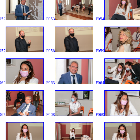
052
F053
F054
057
F058
F059
062
F063
F064
067
F068
F069