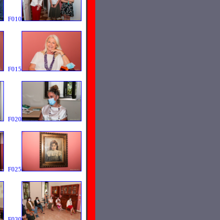
F010
F015
F020
F025
F030