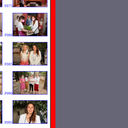
F075
F080
F085
F090
F095