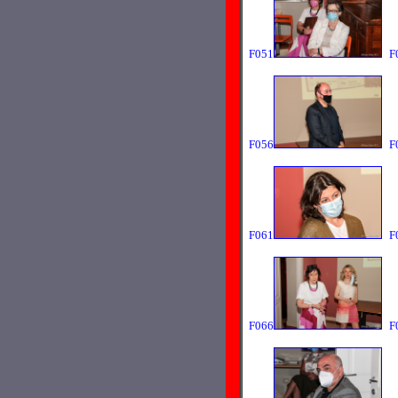
F051
F
F056
F
F061
F
F066
F