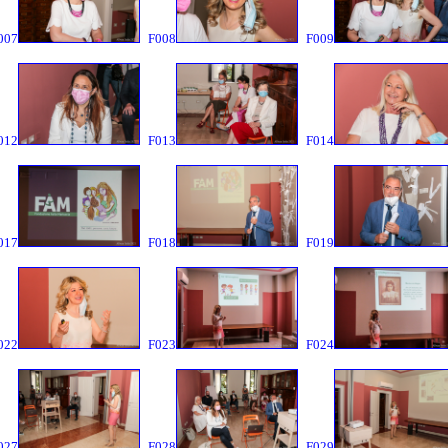
007
F008
F009
012
F013
F014
017
F018
F019
022
F023
F024
027
F028
F029