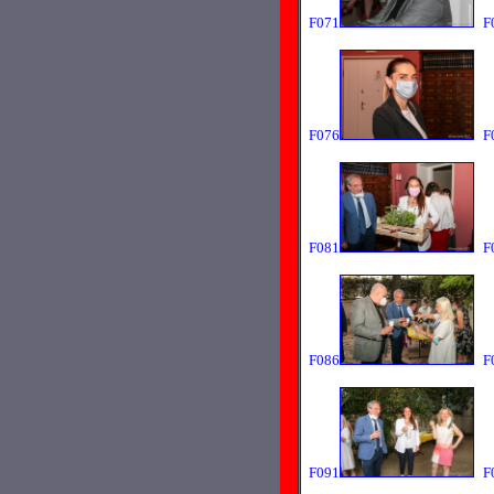
F071
F
F076
F
F081
F
F086
F
F091
F