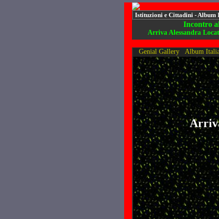
Istituzioni e Cittadini - Album 
Incontro a
Arriva Alessandra Locat
Genial Gallery
Album Itali
Arriv