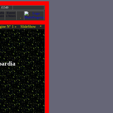
. f1549
ine N° 1 »
SlideShow
*
bardia