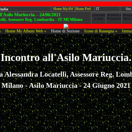
Italia
Home MyAW
Home Pref.
IT
Sez.
ll'Asilo Mariuccia. - 24/06/2021
elli, Assessore Reg. Lombardia - IT MI Milano
a
Home My Album Web »
Home di Sezione
Icone di Rassegna »
Immag
Incontro all'Asilo Mariuccia.
a Alessandra Locatelli, Assessore Reg. Lom
Milano - Asilo Mariuccia - 24 Giugno 2021