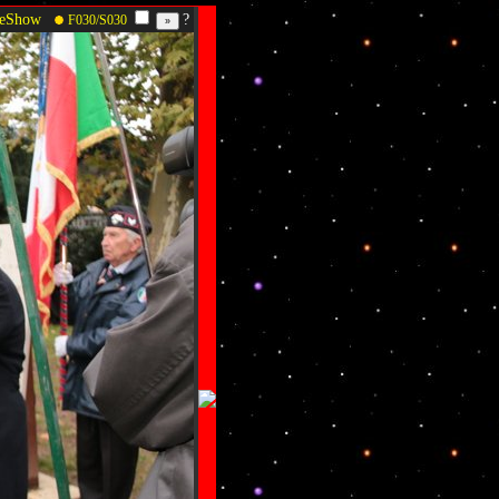
deShow
?
F030/S030