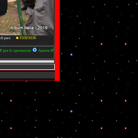
oni di pace
F030/S030
 per le operazioni
Azzera IP