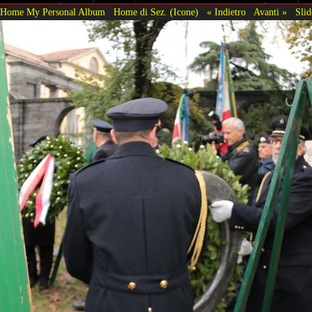
Home My Personal Album
Home di Sez. (Icone)
« Indietro
Avanti »
Sli