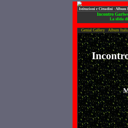
Istituzioni e Cittadini - Album 
Incontro Gariwo 
La sfida 
Genial Gallery
Album Itali
Incontro
M