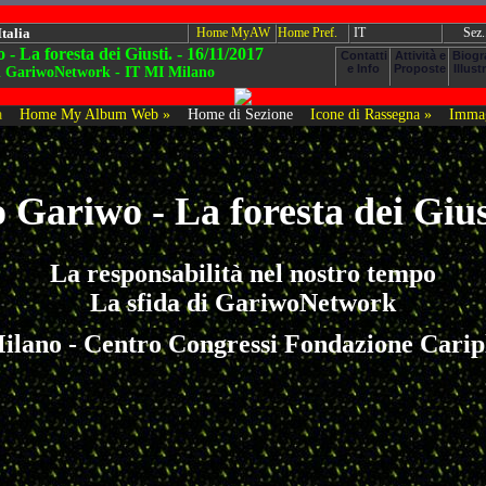
Italia
Home MyAW
Home Pref.
IT
Sez.
- La foresta dei Giusti. - 16/11/2017
di GariwoNetwork - IT MI Milano
a
Home My Album Web »
Home di Sezione
Icone di Rassegna »
Immag
 Gariwo - La foresta dei Giu
La responsabilità nel nostro tempo
La sfida di GariwoNetwork
ilano - Centro Congressi Fondazione Carip