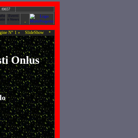
. f0657
ine N° 1 »
SlideShow
*
sti Onlus
lo