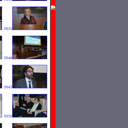
F035
F040
F045
F050