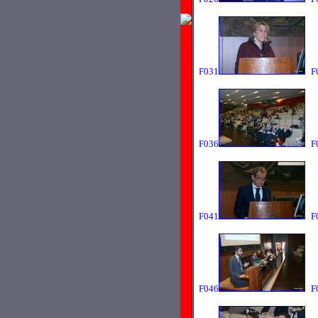
F031
F
F036
F
F041
F
F046
F