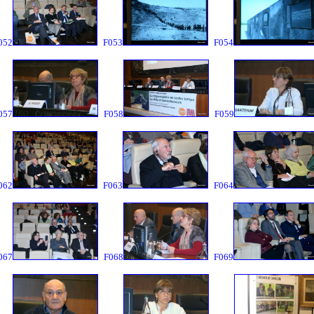
052
F053
F054
057
F058
F059
062
F063
F064
067
F068
F069