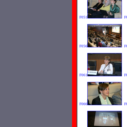
F051
F
F056
F
F061
F
F066
F