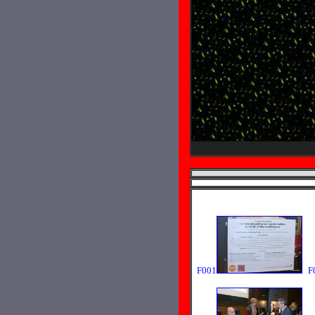
F001
F