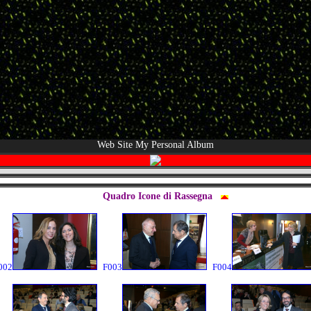
Web Site My Personal Album
Quadro Icone di Rassegna
002
F003
F004