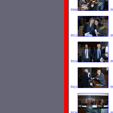
F006
F
F011
F
F016
F
F021
F
F026
F