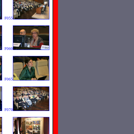
F055
F060
F065
F070