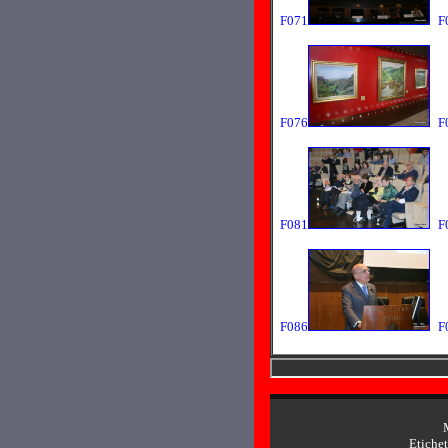
F071
F
F076
F
F081
F
F086
F
Etichett