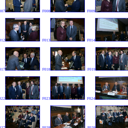
007
F008
F009
012
F013
F014
017
F018
F019
022
F023
F024
027
F028
F029