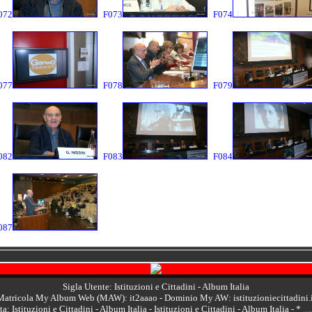
072
F073
F074
077
F078
F079
082
F083
F084
087
<
Sigla Utente: Istituzioni e Cittadini - Album Italia
Matricola My Album Web (MAW): it2aaao
- Dominio My AW:
istituzioniecittadini.
a: Istituzioni e Cittadini - Album Italia - Istituzioni e Cittadini - Album Italia -
*
- 16/11/2017 IT MI Milano C Congre