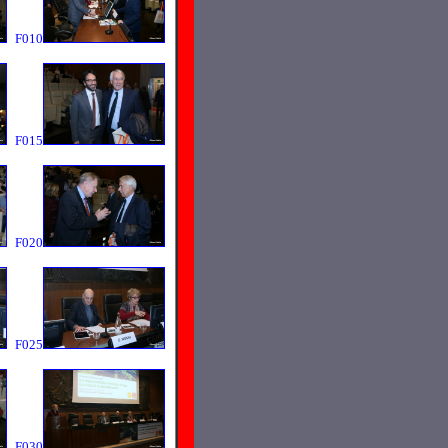
F010
F015
F020
F025
F030