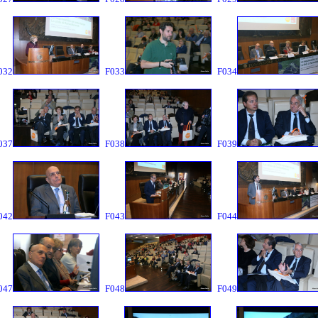
032
F033
F034
037
F038
F039
042
F043
F044
047
F048
F049