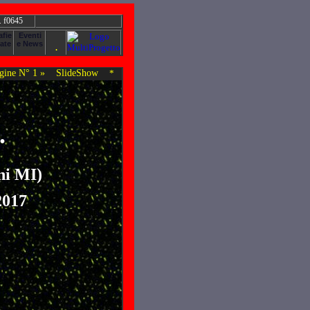
. f0645
ine N° 1 »
SlideShow
*
.
ni MI)
2017