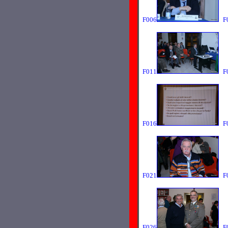
F006
F
F011
F
F016
F
F021
F
F026
F