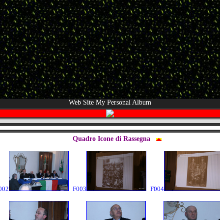
Web Site My Personal Album
Quadro Icone di Rassegna
002
F003
F004