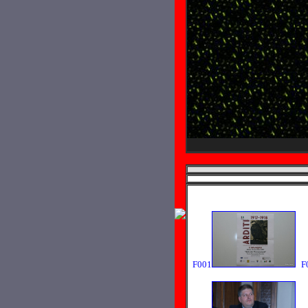
F001
F