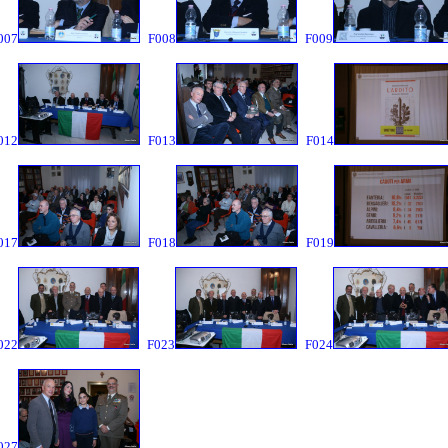
007
F008
F009
012
F013
F014
017
F018
F019
022
F023
F024
027