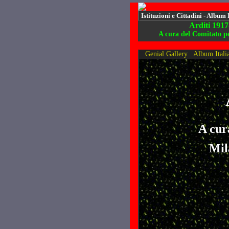
Istituzioni e Cittadini - Album 
Arditi 1917
A cura del Comitato p
Genial Gallery
Album Itali
A cur
Mil