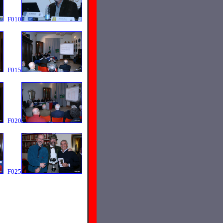
F010
F015
F020
F025