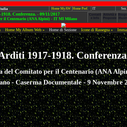
Italia
Home MyAW
Home Pref.
IT
Sez.
-1918. Conferenza. - 09/11/2017
er il Centenario (ANA Alpini) - IT MI Milano
a
Home My Album Web »
Home di Sezione
Icone di Rassegna »
Immag
Arditi 1917-1918. Conferenza
a del Comitato per il Centenario (ANA Alpi
ano - Caserma Documentale - 9 Novembre 