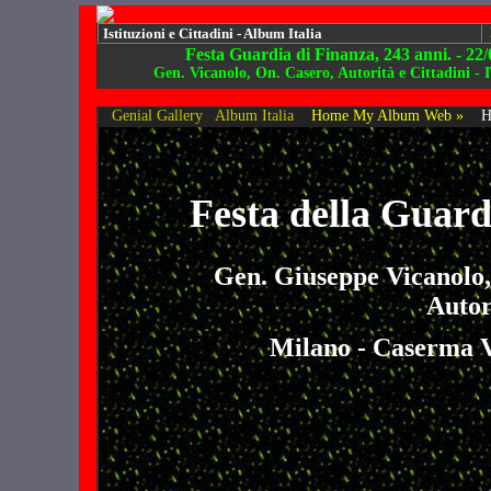
Istituzioni e Cittadini - Album Italia
Festa Guardia di Finanza, 243 anni. - 22
Gen. Vicanolo, On. Casero, Autorità e Cittadini -
Genial Gallery
Album Italia
Home My Album Web »
H
Festa della Guard
Gen. Giuseppe Vicanolo,
Autor
Milano - Caserma V