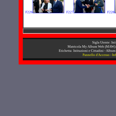
F226
F227
F228
Sigla Utente: Ist
Matricola My Album Web (MAW): 
Etichetta: Istituzioni e Cittadini - Album I
Pannello d'Accesso
-
In