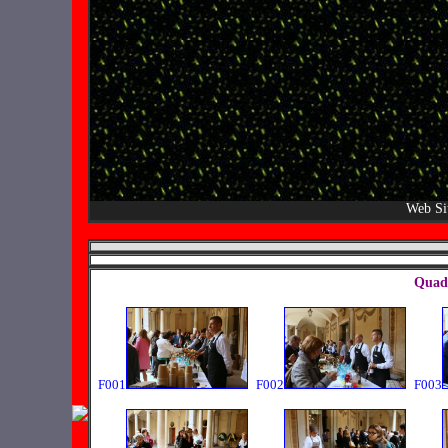
Web Si
Quadr
F001
F002
F003