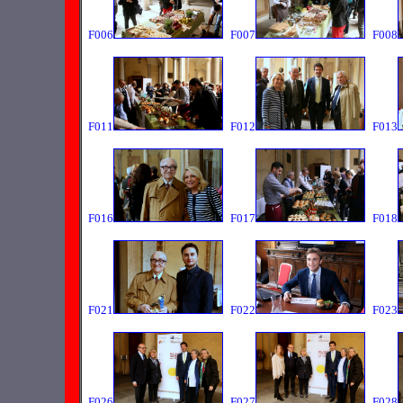
F006
F007
F008
F011
F012
F013
F016
F017
F018
F021
F022
F023
F026
F027
F028