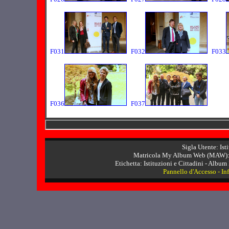
F031
F032
F033
F036
F037
Sigla Utente: Ist
Matricola My Album Web (MAW): 
Etichetta: Istituzioni e Cittadini - Album I
Pannello d'Accesso
-
In