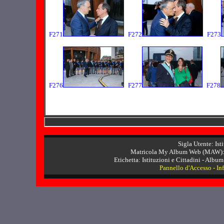
F271
F272
F273
F276
F277
F278
Sigla Utente: Ist
Matricola My Album Web (MAW): 
Etichetta: Istituzioni e Cittadini - Album I
Pannello d'Accesso
-
In