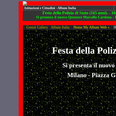
Istituzioni e Cittadini - Album Italia
Festa della Polizia di Stato (165 anni). - 1
Si presenta il nuovo Questore Marcello Cardona -
Genial Gallery
Album Italia
Home My Album Web »
H
Festa della Poliz
Si presenta il nuov
Milano - Piazza G