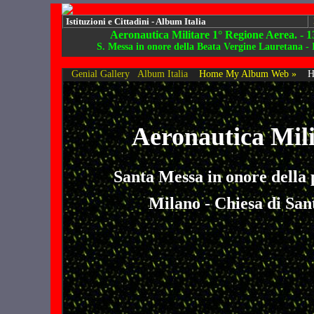
Istituzioni e Cittadini - Album Italia
Aeronautica Militare 1° Regione Aerea. - 1
S. Messa in onore della Beata Vergine Lauretana -
Genial Gallery
Album Italia
Home My Album Web »
H
Aeronautica Mili
Santa Messa in onore della 
Milano - Chiesa di Sa