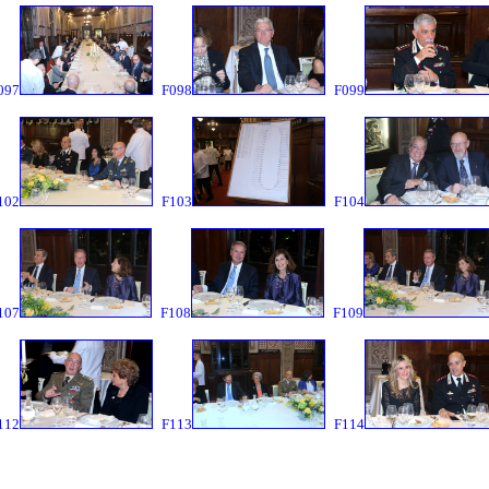
097
F098
F099
102
F103
F104
107
F108
F109
112
F113
F114