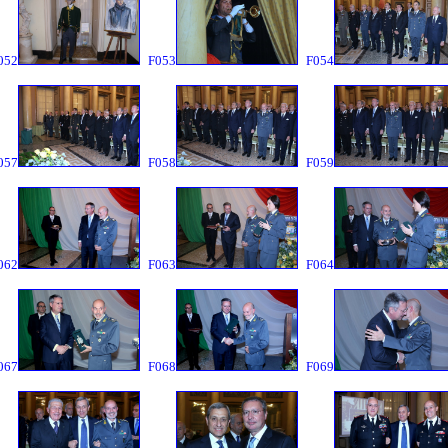
052
F053
F054
057
F058
F059
062
F063
F064
067
F068
F069