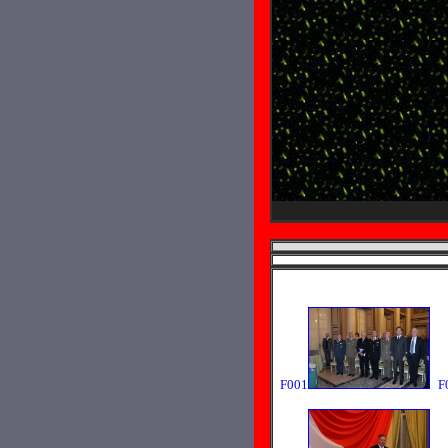
F001
F