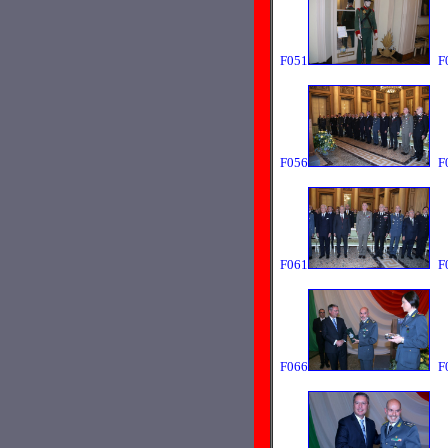
F051
F
F056
F
F061
F
F066
F