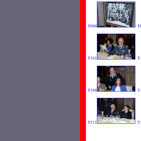
F096
F
F101
F
F106
F
F111
F