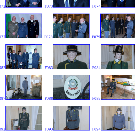
072
F073
F074
077
F078
F079
082
F083
F084
087
F088
F089
092
F093
F094