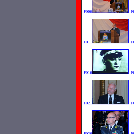
F006
F
F011
F
F016
F
F021
F
F026
F