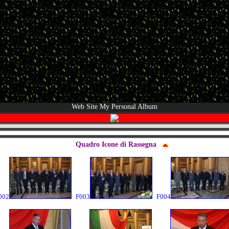
Web Site My Personal Album
Quadro Icone di Rassegna
002
F003
F004