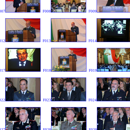
007
F008
F009
012
F013
F014
017
F018
F019
022
F023
F024
027
F028
F029