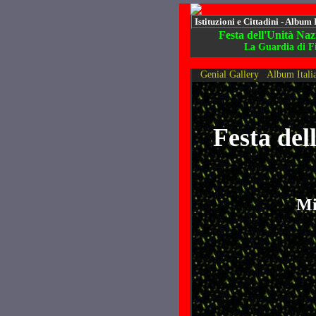
Istituzioni e Cittadini - Album 
Festa dell'Unità Naz
La Guardia di Fi
Genial Gallery
Album Itali
Festa del
Mi