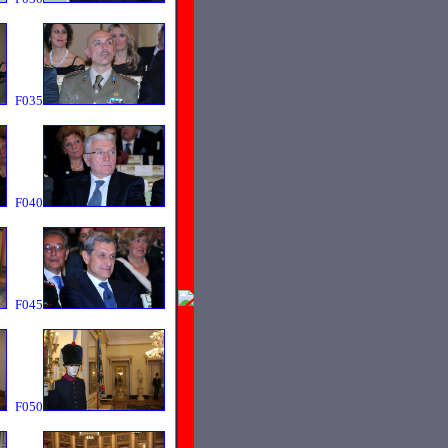
F035
F040
F045
F050