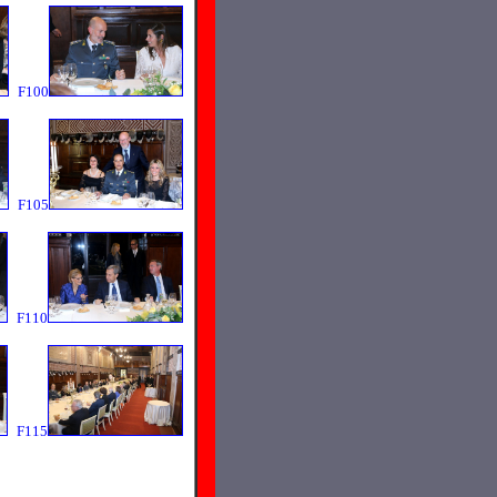
F100
F105
F110
F115