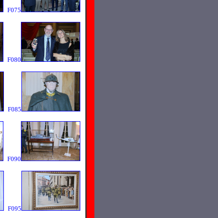
F075
F080
F085
F090
F095