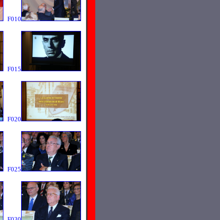
F010
F015
F020
F025
F030