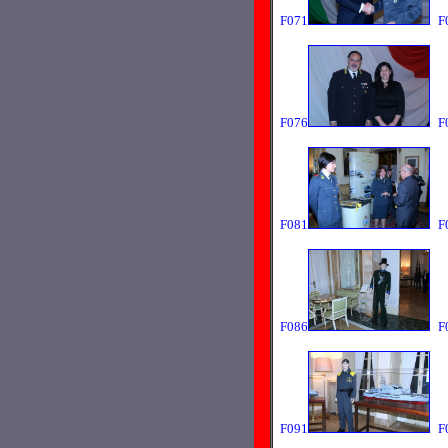
F071
F
F076
F
F081
F
F086
F
F091
F