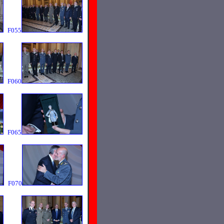
F055
F060
F065
F070