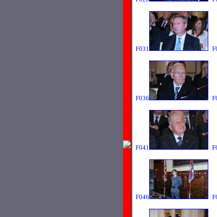
F031
F
F036
F
F041
F
F046
F