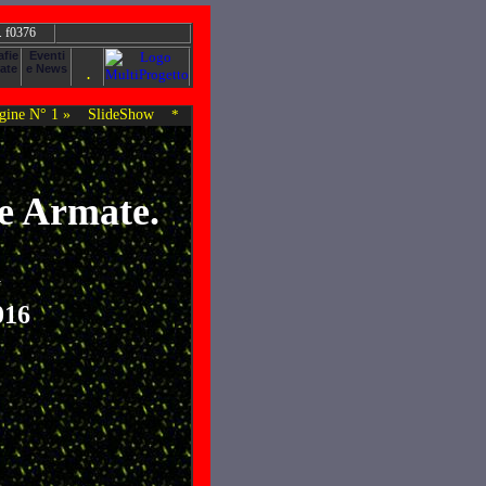
. f0376
ine N° 1 »
SlideShow
*
ze Armate.
a
016