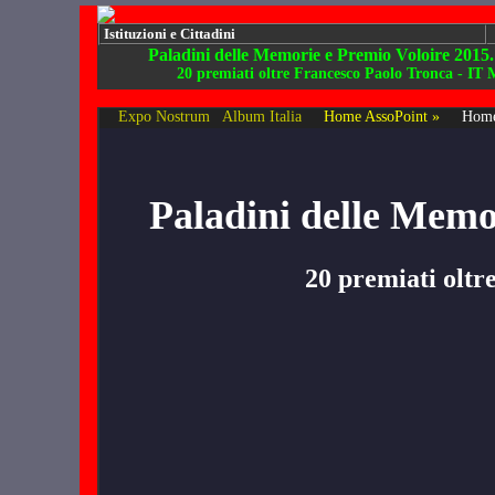
Istituzioni e Cittadini
Paladini delle Memorie e Premio Voloire 2015.
20 premiati oltre Francesco Paolo Tronca - IT
Expo Nostrum
Album Italia
Home AssoPoint »
Home
Paladini delle Memo
20 premiati oltr