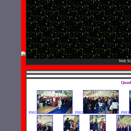
Web Si
Quadr
F001
F002
F003