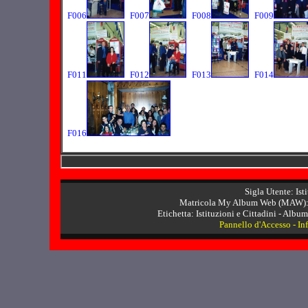
F006
F007
F008
F009
F011
F012
F013
F014
F016
Sigla Utente: Ist
Matricola My Album Web (MAW): 
Etichetta: Istituzioni e Cittadini - Album 
Pannello d'Accesso
-
In