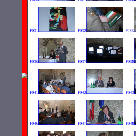
F031
F032
F033
F036
F037
F038
F041
F042
F043
F046
F047
F048