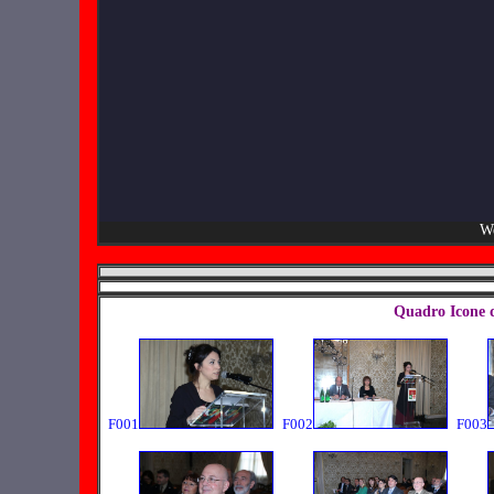
We
Quadro Icone 
F001
F002
F003