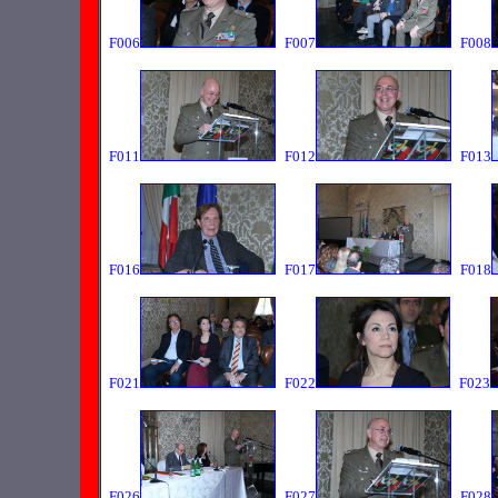
F006
F007
F008
F011
F012
F013
F016
F017
F018
F021
F022
F023
F026
F027
F028