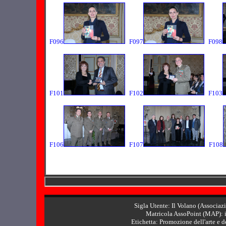
F096
F097
F098
F101
F102
F103
F106
F107
F108
Sigla Utente: Il Volano (Associaz
Matricola AssoPoint (MAP): i
Etichetta: Promozione dell'arte e de