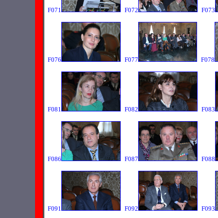
F071
F072
F073
F076
F077
F078
F081
F082
F083
F086
F087
F088
F091
F092
F093