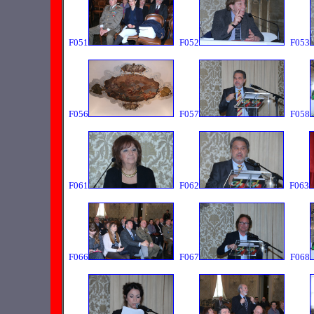
F051
F052
F053
F056
F057
F058
F061
F062
F063
F066
F067
F068