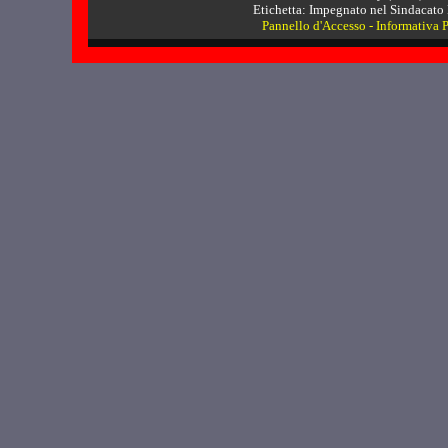
Etichetta: Impegnato nel Sindacato 
Pannello d'Accesso
-
Informativa 