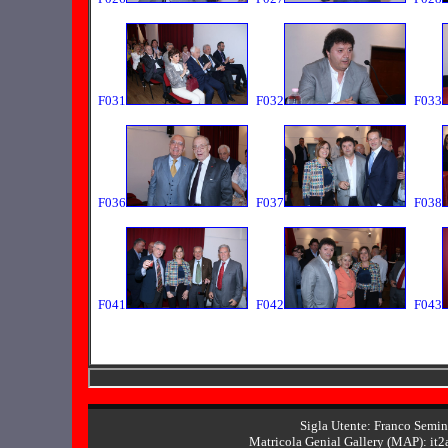
F031
F032
F033
F036
F037
F038
F041
F042
F043
Sigla Utente: Franco Semin
Matricola Genial Gallery (MAP): it