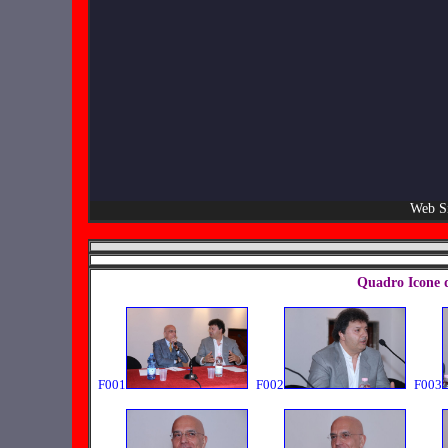
Web Si
Quadro Icone 
F001
F002
F003