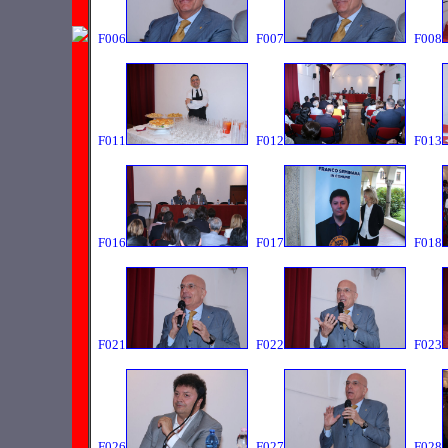
F006
F007
F008
F011
F012
F013
F016
F017
F018
F021
F022
F023
F026
F027
F028