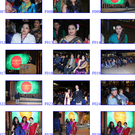
007
F008
F009
012
F013
F014
017
F018
F019
022
F023
F024
027
F028
F029