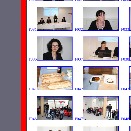
F031
F032
F033
F036
F037
F038
F041
F042
F043
F046
F047
F048