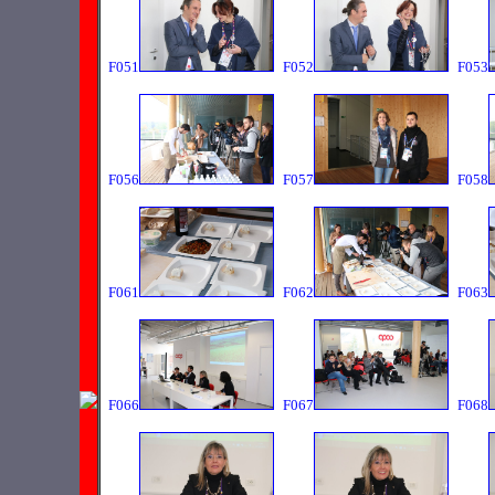
F051
F052
F053
F056
F057
F058
F061
F062
F063
F066
F067
F068