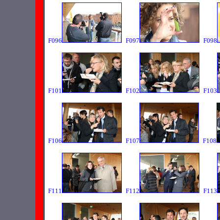
F096
F097
F098
F101
F102
F103
F106
F107
F108
F111
F112
F113