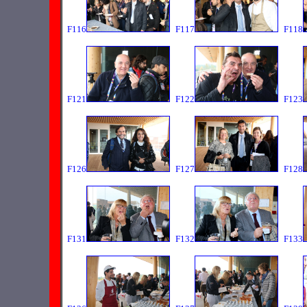
F116
F117
F118
F121
F122
F123
F126
F127
F128
F131
F132
F133