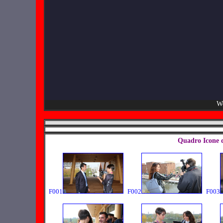
We
Quadro Icone 
F001
F002
F003