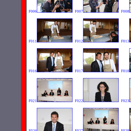
F006
F007
F008
F011
F012
F013
F016
F017
F018
F021
F022
F023
F026
F027
F028