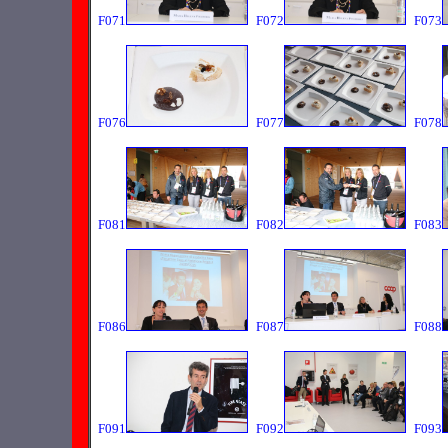
F071
F072
F073
F076
F077
F078
F081
F082
F083
F086
F087
F088
F091
F092
F093