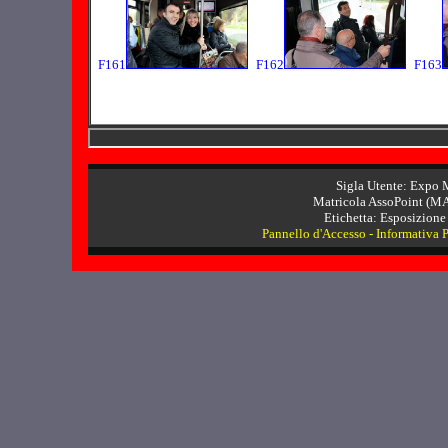
F161
F162
F163
Sigla Utente: Expo 
Matricola AssoPoint (MA
Etichetta: Esposizione
Pannello d'Accesso
-
Informativa 