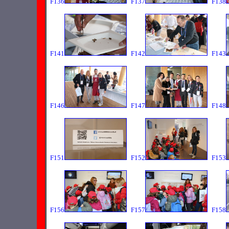
F136
F137
F138
F141
F142
F143
F146
F147
F148
F151
F152
F153
F156
F157
F158