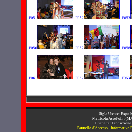
F051
F052
F053
F056
F057
F058
F061
F062
F063
Sigla Utente: Expo 
Matricola AssoPoint (MA
Etichetta: Esposizione
Pannello d'Accesso
-
Informativa 