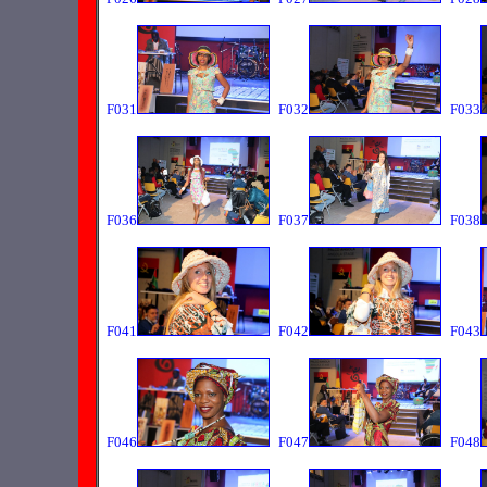
F031
F032
F033
F036
F037
F038
F041
F042
F043
F046
F047
F048