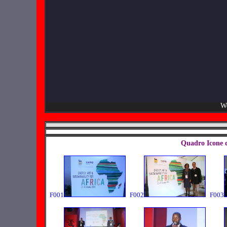
We
Quadro Icone 
F001
F002
F003