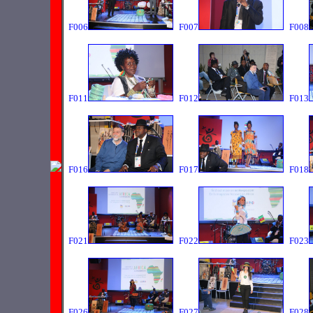
F006
F007
F008
F011
F012
F013
F016
F017
F018
F021
F022
F023
F026
F027
F028