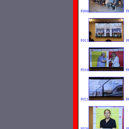
F006
F
F011
F
F016
F
F021
F
F026
F