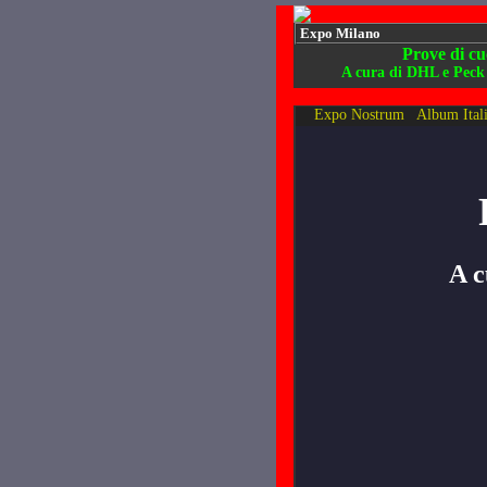
Expo Milano
Prove di cu
A cura di DHL e Peck
Expo Nostrum
Album Ital
A c