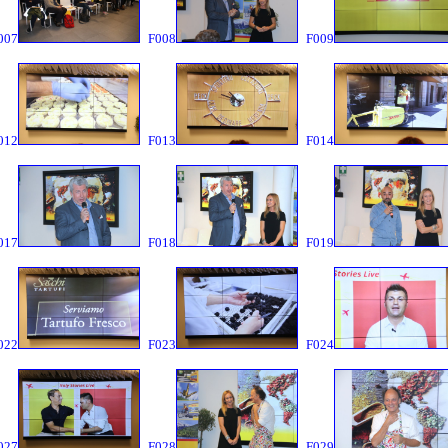
007
F008
F009
012
F013
F014
017
F018
F019
022
F023
F024
027
F028
F029