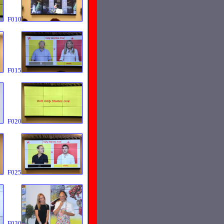
F010
F015
F020
F025
F030