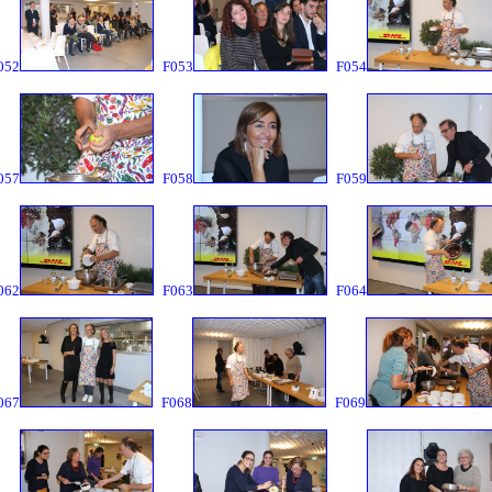
052
F053
F054
057
F058
F059
062
F063
F064
067
F068
F069