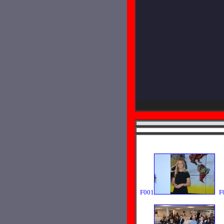
F001
F