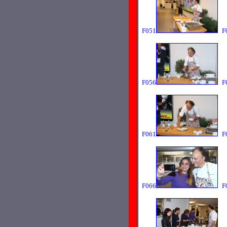
F051
F
F056
F
F061
F
F066
F