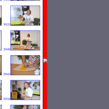
F035
F040
F045
F050