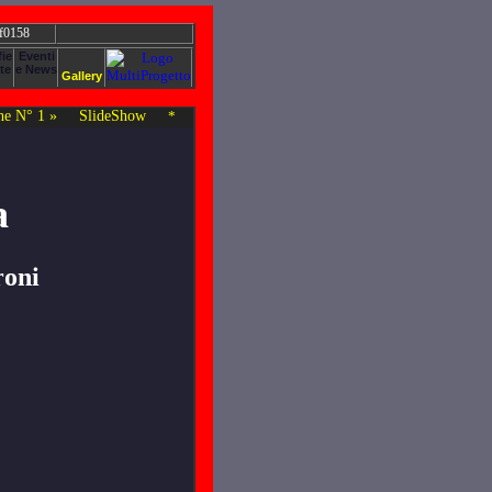
 f0158
e N° 1 »
SlideShow
*
a
roni