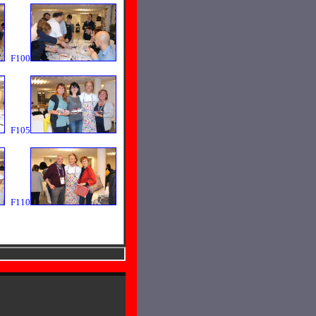
F100
F105
F110