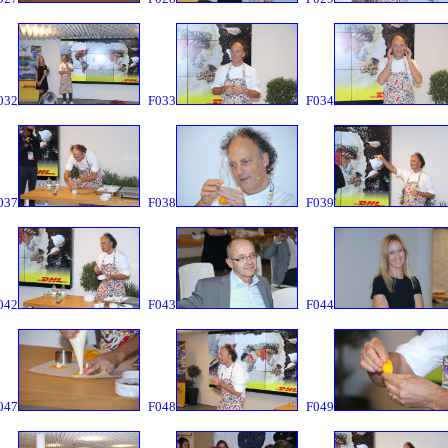
032
F033
F034
037
F038
F039
042
F043
F044
047
F048
F049