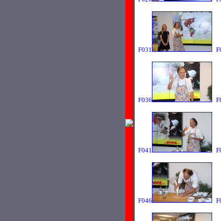
F031
F
F036
F
F041
F
F046
F