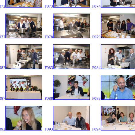
072
F073
F074
077
F078
F079
082
F083
F084
087
F088
F089
092
F093
F094