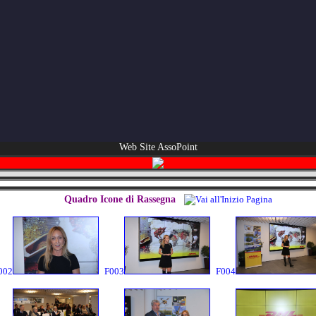
Web Site AssoPoint
Quadro Icone di Rassegna
002
F003
F004