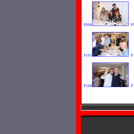
F096
F
F101
F
F106
F