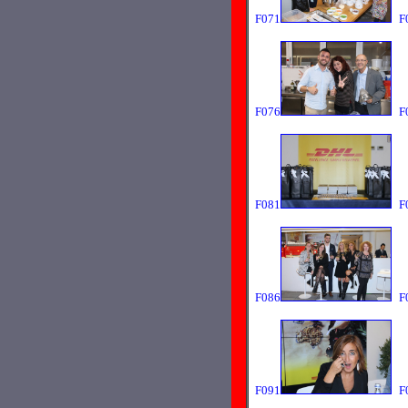
F071
F
F076
F
F081
F
F086
F
F091
F