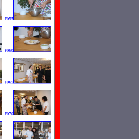
F055
F060
F065
F070