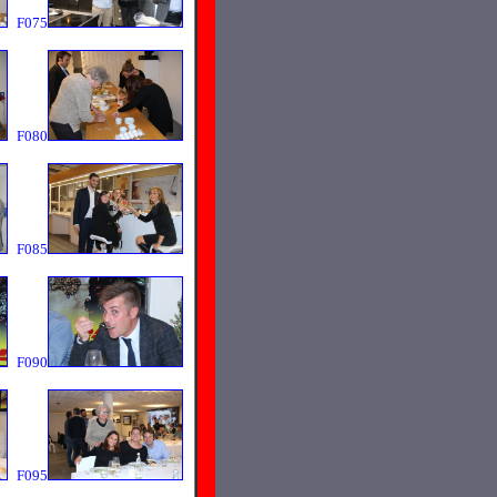
F075
F080
F085
F090
F095