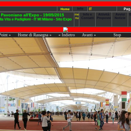
Info
IT
Pag.
Home
o Pavoniano all'Expo - 19/05/2015
me
Info e
Attività
Avvisi
B
nu
Contatti
Proposte
Notizie
 Vita e Padiglioni - IT MI Milano - Sito Expo