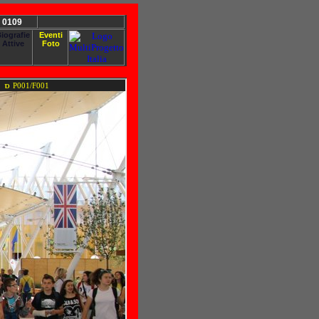
 0109
iografie
Eventi
Attive
Foto