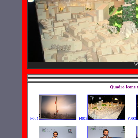
We
Quadro Icone 
F001
F002
F003