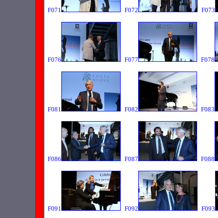
F071
F072
F073
F076
F077
F078
F081
F082
F083
F086
F087
F088
F091
F092
F093