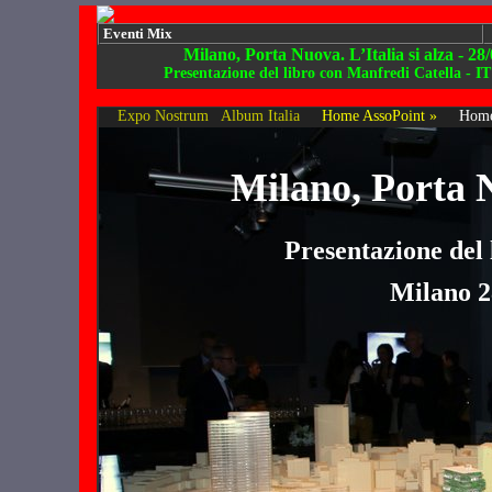
Eventi Mix
Milano, Porta Nuova. L’Italia si alza - 28
Presentazione del libro con Manfredi Catella - I
Expo Nostrum
Album Italia
Home AssoPoint »
Home
Milano, Porta N
Presentazione del 
Milano 2