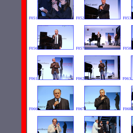
F051
F052
F053
F056
F057
F058
F061
F062
F063
F066
F067
F068