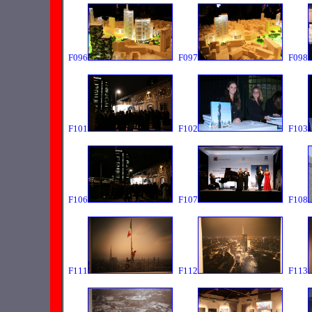
F096
F097
F098
F101
F102
F103
F106
F107
F108
F111
F112
F113