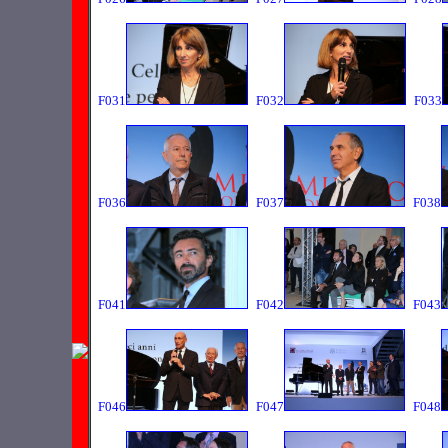
F031
F032
F033
F036
F037
F038
F041
F042
F043
F046
F047
F048