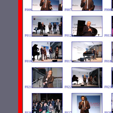
F006
F007
F008
F011
F012
F013
F016
F017
F018
F021
F022
F023
F026
F027
F028