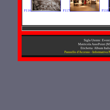
F116
F117
F118
Sigla Utente: Even
Matricola AssoPoint (M
Etichetta: Album Itali
Pannello d'Accesso
-
Informativa 