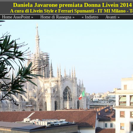
Daniela Javarone premiata Donna Livein 2014 
A cura di Livein Style e Ferrari Spumanti - IT MI Milano 