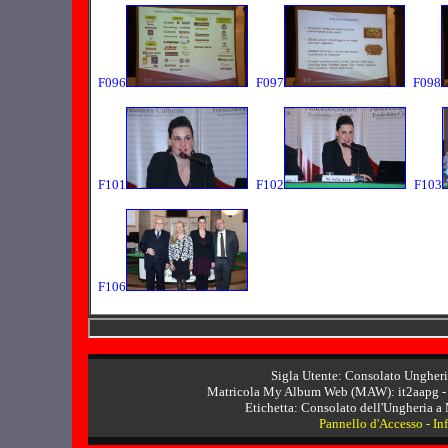
F096
F097
F098
F101
F102
F103
F106
Sigla Utente: Consolato Ungher
Matricola My Album Web (MAW): it2aapg
-
Etichetta: Consolato dell'Ungheria a
Pannello d'Accesso
-
In