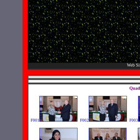
Web Si
Quadr
F001
F002
F003