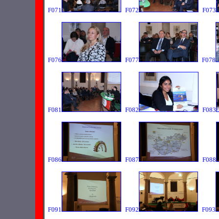
F071
F072
F073
F076
F077
F078
F081
F082
F083
F086
F087
F088
F091
F092
F093