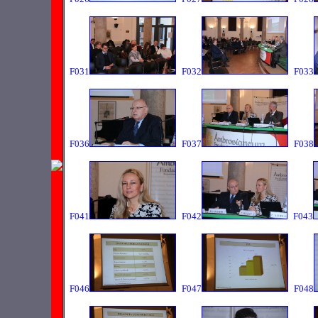
F031
F032
F033
F036
F037
F038
F041
F042
F043
F046
F047
F048