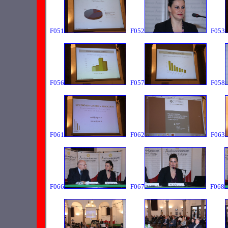
F051
F052
F053
F056
F057
F058
F061
F062
F063
F066
F067
F068