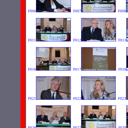
F006
F007
F008
F011
F012
F013
F016
F017
F018
F021
F022
F023
F026
F027
F028