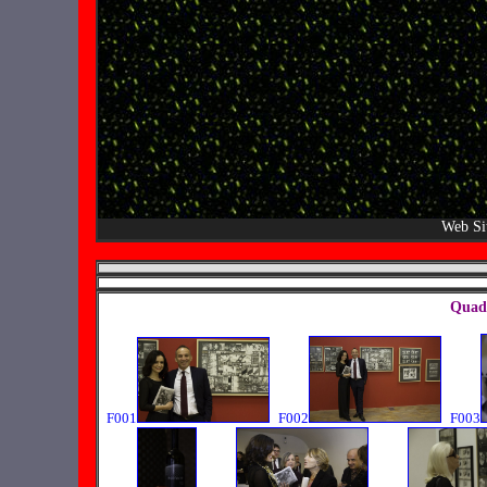
Web Si
Quadr
F001
F002
F003