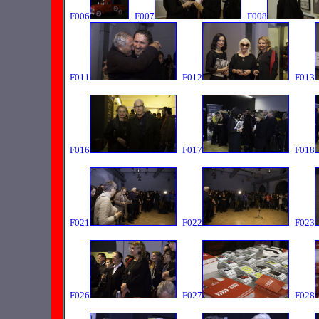
F006
F007
F008
F011
F012
F013
F016
F017
F018
F021
F022
F023
F026
F027
F028