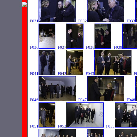
F031
F032
F033
F036
F037
F038
F039
F041
F042
F043
F
F046
F047
F048
F051
F052
F053