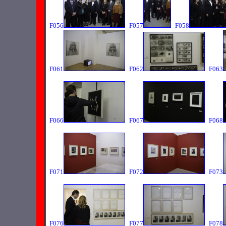
F056
F057
F058
F061
F062
F063
F066
F067
F068
F071
F072
F073
F076
F077
F078