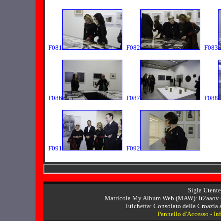
F081
F082
F083
F086
F087
F088
F091
F092
Sigla Utent
Matricola My Album Web (MAW): it2aaov
Etichetta: Consolato della Croazia
Pannello d'Accesso
-
In