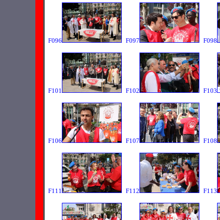
F096
F097
F098
F101
F102
F103
F106
F107
F108
F111
F112
F113