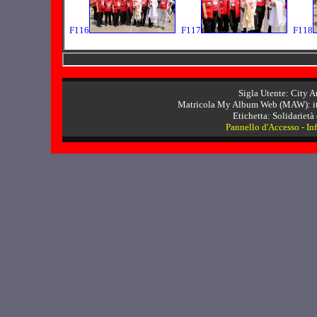
F116
F117
F118
Sigla Utente: City A
Matricola My Album Web (MAW): it
Etichetta: Solidarietà
Pannello d'Accesso
-
In