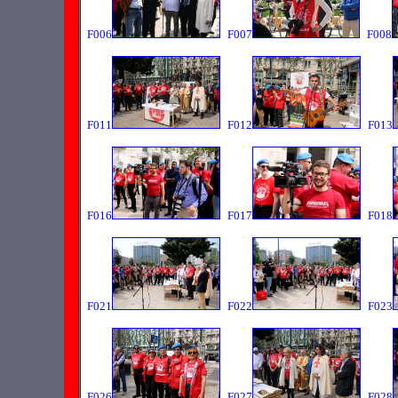
F006
F007
F008
F011
F012
F013
F016
F017
F018
F021
F022
F023
F026
F027
F028