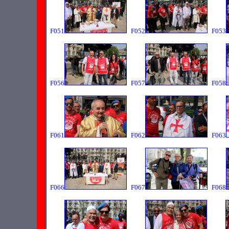
F051
F052
F053
F056
F057
F058
F061
F062
F063
F066
F067
F068