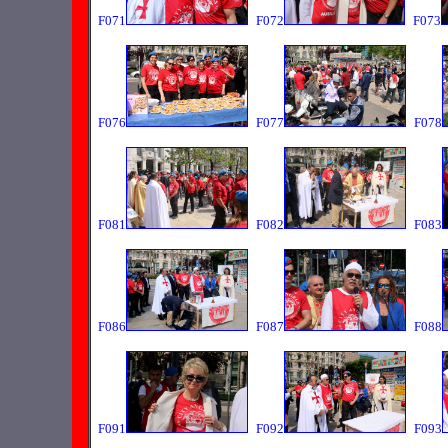
F071
F072
F073
F076
F077
F078
F081
F082
F083
F086
F087
F088
F091
F092
F093