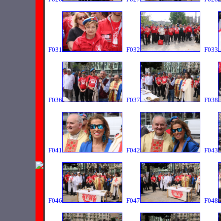
F031
F032
F033
F036
F037
F038
F041
F042
F043
F046
F047
F048