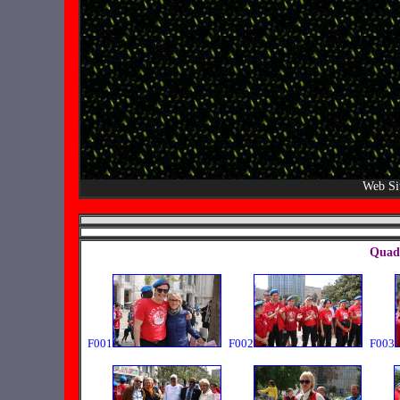
Web Si
Quadr
F001
F002
F003