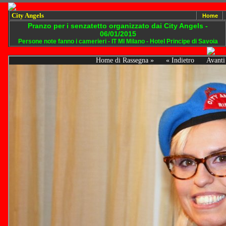
City Angels
Home
Pranzo per i senzatetto organizzato dai City Angels -
06/01/2015
Persone note fanno i camerieri - IT MI Milano - Hotel Principe di Savoia