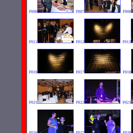
F006
F007
F008
F011
F012
F013
F016
F017
F018
F021
F022
F023
F026
F027
F028