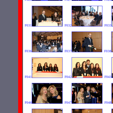
F031
F032
F033
F036
F037
F038
F041
F042
F043
F046
F047
F048