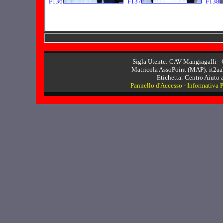
F136
F137
F138
Sigla Utente: CAV Mangiagalli
- 
Matricola AssoPoint (MAP): it2a
Etichetta: Centro Aiuto 
Pannello d'Accesso
-
Informativa 