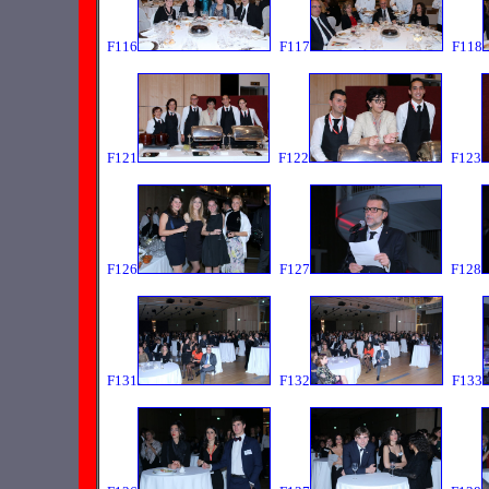
F116
F117
F118
F121
F122
F123
F126
F127
F128
F131
F132
F133