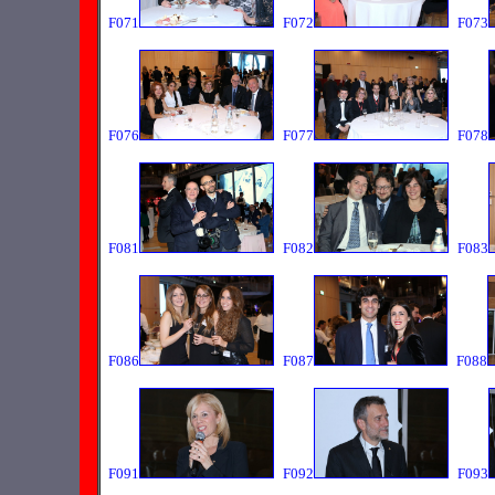
F071
F072
F073
F076
F077
F078
F081
F082
F083
F086
F087
F088
F091
F092
F093