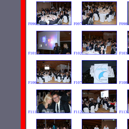
F096
F097
F098
F101
F102
F103
F106
F107
F108
F111
F112
F113