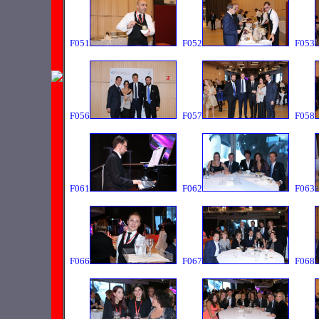
F051
F052
F053
F056
F057
F058
F061
F062
F063
F066
F067
F068