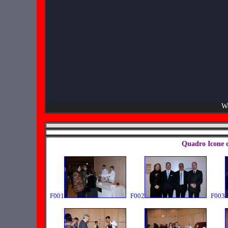
We
Quadro Icone 
F001
F002
F003