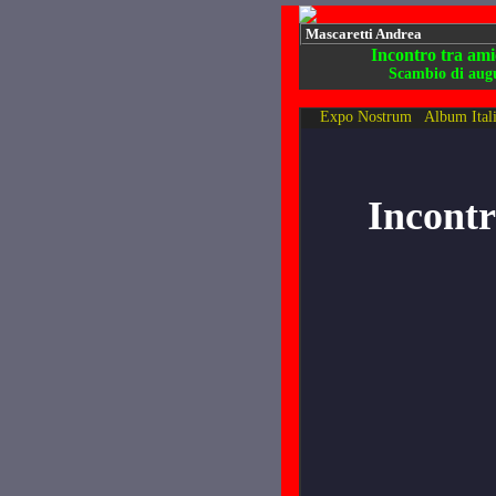
Mascaretti Andrea
Incontro tra ami
Scambio di augur
Expo Nostrum
Album Ital
Incontr