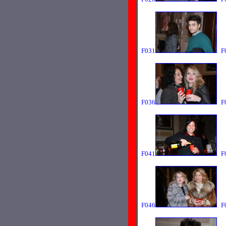
F031
F
F036
F
F041
F
F046
F