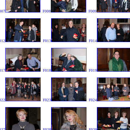
007
F008
F009
012
F013
F014
017
F018
F019
022
F023
F024
027
F028
F029