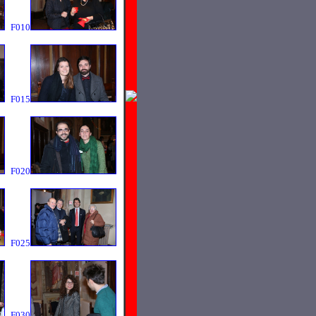
F010
F015
F020
F025
F030