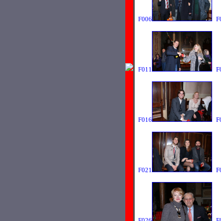
F006
F
F011
F
F016
F
F021
F
F026
F