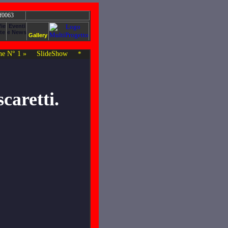
 f0063
e N° 1 »
SlideShow
*
caretti.