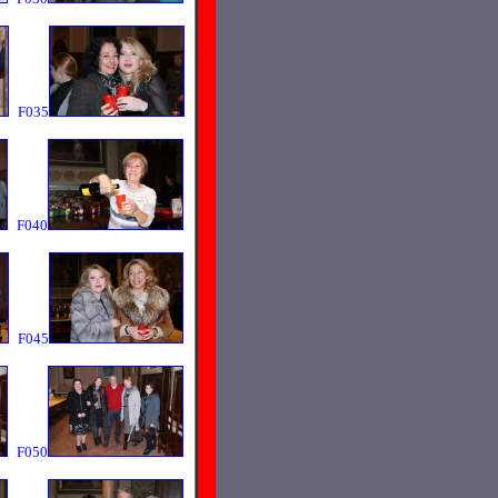
F035
F040
F045
F050