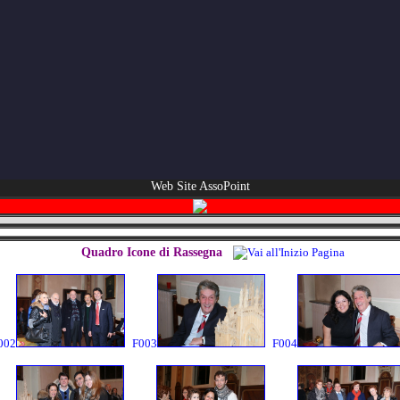
Web Site AssoPoint
Quadro Icone di Rassegna
002
F003
F004