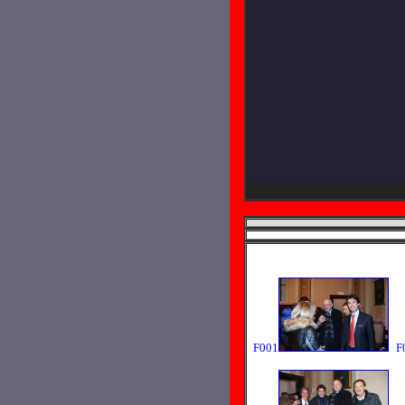
F001
F