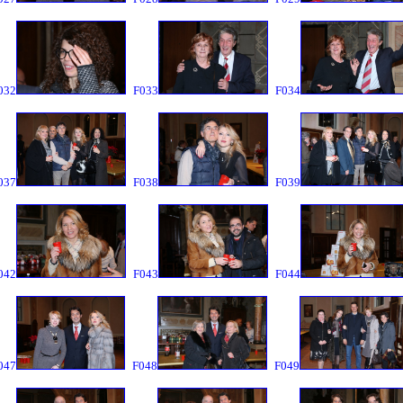
032
F033
F034
037
F038
F039
042
F043
F044
047
F048
F049