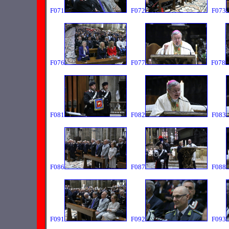
F071
F072
F073
F076
F077
F078
F081
F082
F083
F086
F087
F088
F091
F092
F093