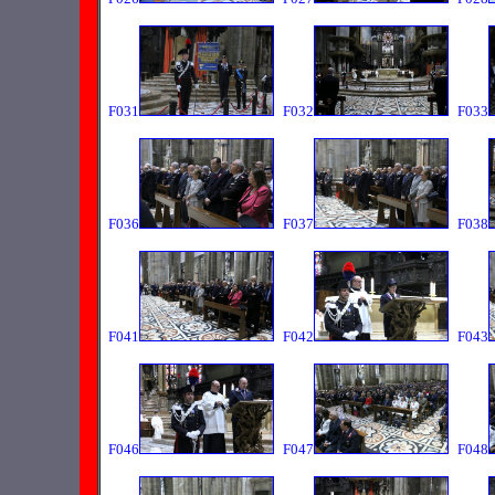
F031
F032
F033
F036
F037
F038
F041
F042
F043
F046
F047
F048