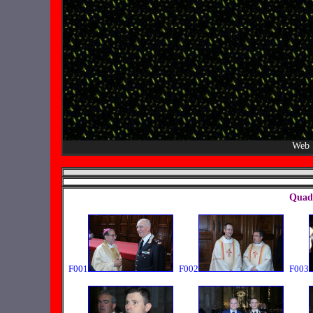
Web 
Quadr
F001
F002
F003