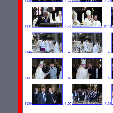
F136
F137
F138
F141
F142
F143
F146
F147
F148
F151
F152
F153
F156
F157
F158