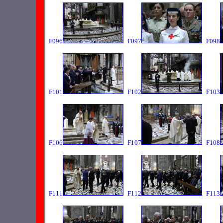
F096
F097
F098
F101
F102
F103
F106
F107
F108
F111
F112
F113