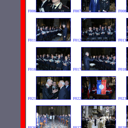
F006
F007
F008
F011
F012
F013
F016
F017
F018
F021
F022
F023
F026
F027
F028