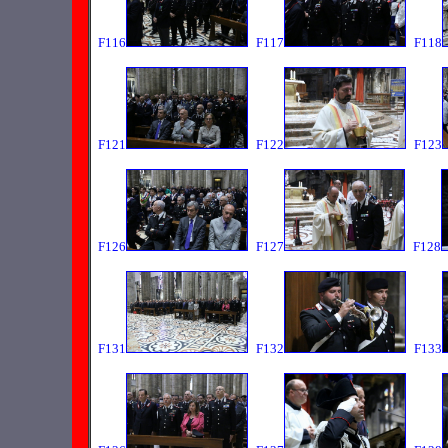
F116
F117
F118
F121
F122
F123
F126
F127
F128
F131
F132
F133