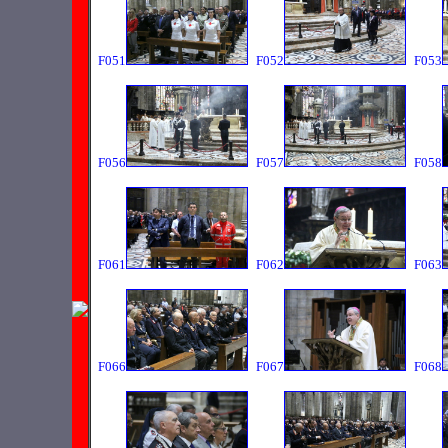
F051
F052
F053
F056
F057
F058
F061
F062
F063
F066
F067
F068